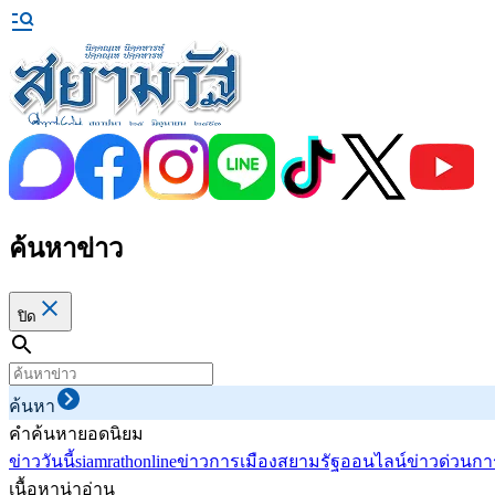
ค้นหาข่าว
ปิด
ค้นหา
คำค้นหายอดนิยม
ข่าววันนี้
siamrathonline
ข่าวการเมือง
สยามรัฐออนไลน์
ข่าวด่วน
กา
เนื้อหาน่าอ่าน