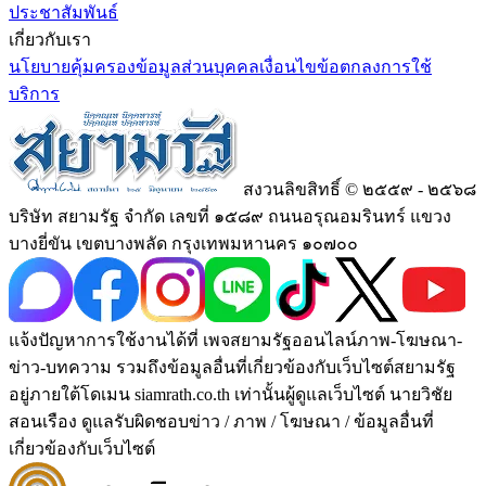
ประชาสัมพันธ์
เกี่ยวกับเรา
นโยบายคุ้มครองข้อมูลส่วนบุคคล
เงื่อนไขข้อตกลงการใช้
บริการ
สงวนลิขสิทธิ์ © ๒๕๕๙ - ๒๕๖๘
บริษัท สยามรัฐ จำกัด เลขที่ ๑๕๘๙ ถนนอรุณอมรินทร์ แขวง
บางยี่ขัน เขตบางพลัด กรุงเทพมหานคร ๑๐๗๐๐
แจ้งปัญหาการใช้งานได้ที่ เพจสยามรัฐออนไลน์ภาพ-โฆษณา-
ข่าว-บทความ รวมถึงข้อมูลอื่นที่เกี่ยวข้องกับเว็บไซต์สยามรัฐ
อยู่ภายใต้โดเมน siamrath.co.th เท่านั้น
ผู้ดูแลเว็บไซต์ นายวิชัย
สอนเรือง ดูแลรับผิดชอบข่าว / ภาพ / โฆษณา / ข้อมูลอื่นที่
เกี่ยวข้องกับเว็บไซต์