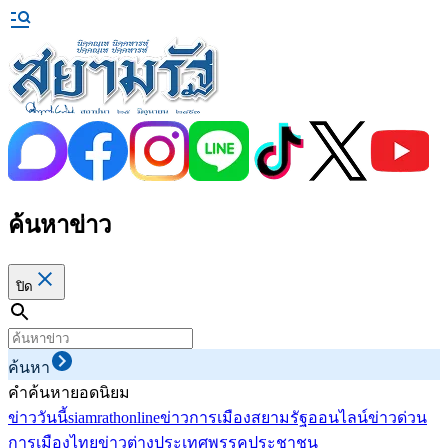
ค้นหาข่าว
ปิด
ค้นหา
คำค้นหายอดนิยม
ข่าววันนี้
siamrathonline
ข่าวการเมือง
สยามรัฐออนไลน์
ข่าวด่วน
การเมืองไทย
ข่าวต่างประเทศ
พรรคประชาชน