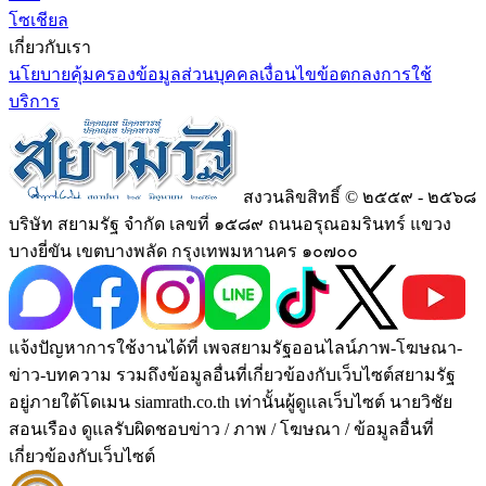
โซเชียล
เกี่ยวกับเรา
นโยบายคุ้มครองข้อมูลส่วนบุคคล
เงื่อนไขข้อตกลงการใช้
บริการ
สงวนลิขสิทธิ์ © ๒๕๕๙ - ๒๕๖๘
บริษัท สยามรัฐ จำกัด เลขที่ ๑๕๘๙ ถนนอรุณอมรินทร์ แขวง
บางยี่ขัน เขตบางพลัด กรุงเทพมหานคร ๑๐๗๐๐
แจ้งปัญหาการใช้งานได้ที่ เพจสยามรัฐออนไลน์ภาพ-โฆษณา-
ข่าว-บทความ รวมถึงข้อมูลอื่นที่เกี่ยวข้องกับเว็บไซต์สยามรัฐ
อยู่ภายใต้โดเมน siamrath.co.th เท่านั้น
ผู้ดูแลเว็บไซต์ นายวิชัย
สอนเรือง ดูแลรับผิดชอบข่าว / ภาพ / โฆษณา / ข้อมูลอื่นที่
เกี่ยวข้องกับเว็บไซต์