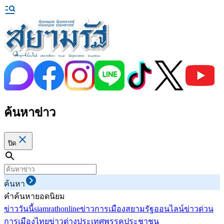
ค้นหาข่าว
ปิด
ค้นหา
คำค้นหายอดนิยม
ข่าววันนี้
siamrathonline
ข่าวการเมือง
สยามรัฐออนไลน์
ข่าวด่วน
การเมืองไทย
ข่าวต่างประเทศ
พรรคประชาชน