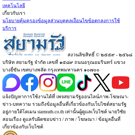
เทคโนโลยี
เกี่ยวกับเรา
นโยบายคุ้มครองข้อมูลส่วนบุคคล
เงื่อนไขข้อตกลงการใช้
บริการ
สงวนลิขสิทธิ์ © ๒๕๕๙ - ๒๕๖๘
บริษัท สยามรัฐ จำกัด เลขที่ ๑๕๘๙ ถนนอรุณอมรินทร์ แขวง
บางยี่ขัน เขตบางพลัด กรุงเทพมหานคร ๑๐๗๐๐
แจ้งปัญหาการใช้งานได้ที่ เพจสยามรัฐออนไลน์ภาพ-โฆษณา-
ข่าว-บทความ รวมถึงข้อมูลอื่นที่เกี่ยวข้องกับเว็บไซต์สยามรัฐ
อยู่ภายใต้โดเมน siamrath.co.th เท่านั้น
ผู้ดูแลเว็บไซต์ นายวิชัย
สอนเรือง ดูแลรับผิดชอบข่าว / ภาพ / โฆษณา / ข้อมูลอื่นที่
เกี่ยวข้องกับเว็บไซต์