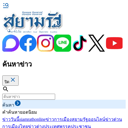
ค้นหาข่าว
ปิด
ค้นหา
คำค้นหายอดนิยม
ข่าววันนี้
siamrathonline
ข่าวการเมือง
สยามรัฐออนไลน์
ข่าวด่วน
การเมืองไทย
ข่าวต่างประเทศ
พรรคประชาชน