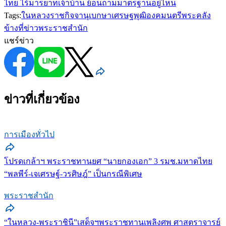
ไทย ไร้มารยาทเจ้าบ้าน ย้อนถามมาตรฐานอยู่ไหน
Tags:
ในหลวง
ราชกิจจานุเบกษา
เศรษฐพุฒิ
องคมนตรี
พระคลัง
ข้างที่
ข่าวพระราชสำนัก
แชร์ข่าว
ข่าวที่เกี่ยวข้อง
การเมืองทั่วไป
โปรดเกล้าฯ พระราชทานยศ “นายกองเอก” 3 รมช.มหาดไทย
“พลพีร์-เจเศรษฐ์-วรศิษฎ์” เป็นกรณีพิเศษ
พระราชสำนัก
“ในหลวง-พระราชินี”เสด็จฯพระราชทานเพลิงศพ ศาสตราจารย์