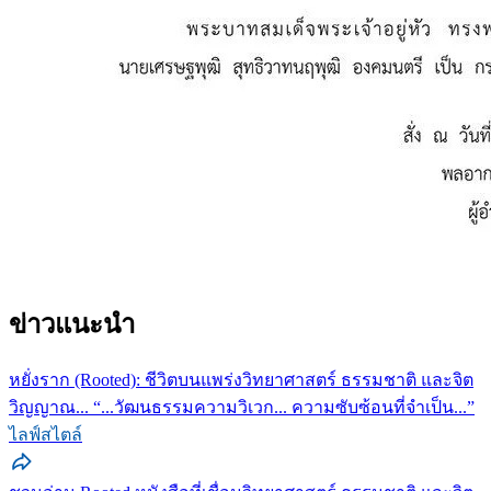
ข่าวแนะนำ
หยั่งราก (Rooted): ชีวิตบนแพร่งวิทยาศาสตร์ ธรรมชาติ และจิต
วิญญาณ... “...วัฒนธรรมความวิเวก... ความซับซ้อนที่จำเป็น...”
ไลฟ์สไตล์