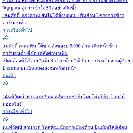
ชวนอ่าน Rooted หนังสือที่เชื่อมวิทยาศาสตร์ ธรรมชาติ และจิต
วิญญาณ สู่การเข้าใจชีวิตอย่างลึกซึ้ง
"สมศักดิ์"แจงด่วน! ยันไม่ได้สั่งของบ 5 พันล้าน โครงการข้าว
คาร์บอนต่ำ
การเมืองทั่วไป
สมศักดิ์ เทพสุทิน โต้ข่าวสั่งของบ 5,000 ล้าน เดินหน้าข้าว
คาร์บอนต่ำ ชี้ชัดแค่สั่งศึกษาเพิ่ม
เปิดกล้องซีรีส์วาย "แฟ้มรักต้องห้าม" ดี้ ปัทมา ประเดิมงานผู้จัดฯ
ป้ายแดง ขนนักแสดงลงจอพร้อมหน้า
บันเทิง
"นันทิวัฒน์"ฟาดแรง!! สส.คลั่งประชาธิปไตย ไร้สปิริต ต้าน"มิ
นอ่องไลง์"
การเมืองทั่วไป
นันทิวัฒน์ สามารถ โพสต์ฉะนักการเมืองต้าน มินอ่องไลง์เยือน