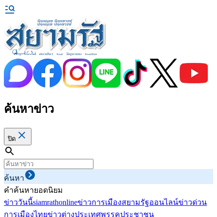
ค้นหาข่าว
ปิด
ค้นหา
คำค้นหายอดนิยม
ข่าววันนี้
siamrathonline
ข่าวการเมือง
สยามรัฐออนไลน์
ข่าวด่วน
การเมืองไทย
ข่าวต่างประเทศ
พรรคประชาชน