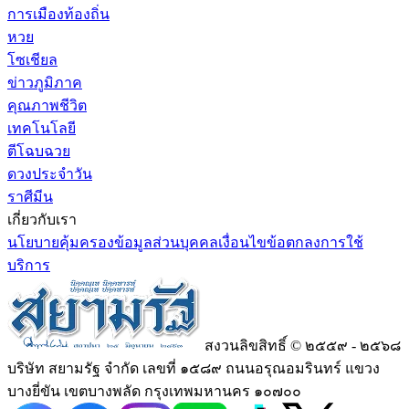
การเมืองท้องถิ่น
หวย
โซเชียล
ข่าวภูมิภาค
คุณภาพชีวิต
เทคโนโลยี
ตีโฉบฉวย
ดวงประจำวัน
ราศีมีน
เกี่ยวกับเรา
นโยบายคุ้มครองข้อมูลส่วนบุคคล
เงื่อนไขข้อตกลงการใช้
บริการ
สงวนลิขสิทธิ์ © ๒๕๕๙ - ๒๕๖๘
บริษัท สยามรัฐ จำกัด เลขที่ ๑๕๘๙ ถนนอรุณอมรินทร์ แขวง
บางยี่ขัน เขตบางพลัด กรุงเทพมหานคร ๑๐๗๐๐