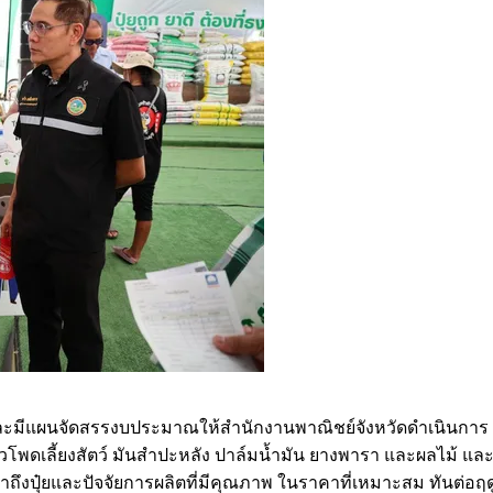
และมีแผนจัดสรรงบประมาณให้สำนักงานพาณิชย์จังหวัดดำเนินการ 30
าวโพดเลี้ยงสัตว์ มันสำปะหลัง ปาล์มน้ำมัน ยางพารา และผลไม้ และก
ถึงปุ๋ยและปัจจัยการผลิตที่มีคุณภาพ ในราคาที่เหมาะสม ทันต่อฤด