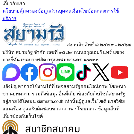
เกี่ยวกับเรา
นโยบายคุ้มครองข้อมูลส่วนบุคคล
เงื่อนไขข้อตกลงการใช้
บริการ
สงวนลิขสิทธิ์ © ๒๕๕๙ - ๒๕๖๘
บริษัท สยามรัฐ จำกัด เลขที่ ๑๕๘๙ ถนนอรุณอมรินทร์ แขวง
บางยี่ขัน เขตบางพลัด กรุงเทพมหานคร ๑๐๗๐๐
แจ้งปัญหาการใช้งานได้ที่ เพจสยามรัฐออนไลน์ภาพ-โฆษณา-
ข่าว-บทความ รวมถึงข้อมูลอื่นที่เกี่ยวข้องกับเว็บไซต์สยามรัฐ
อยู่ภายใต้โดเมน siamrath.co.th เท่านั้น
ผู้ดูแลเว็บไซต์ นายวิชัย
สอนเรือง ดูแลรับผิดชอบข่าว / ภาพ / โฆษณา / ข้อมูลอื่นที่
เกี่ยวข้องกับเว็บไซต์