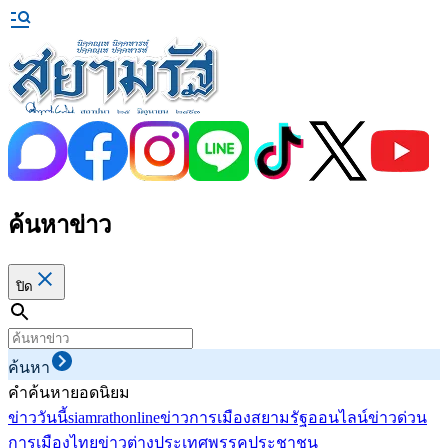
ค้นหาข่าว
ปิด
ค้นหา
คำค้นหายอดนิยม
ข่าววันนี้
siamrathonline
ข่าวการเมือง
สยามรัฐออนไลน์
ข่าวด่วน
การเมืองไทย
ข่าวต่างประเทศ
พรรคประชาชน