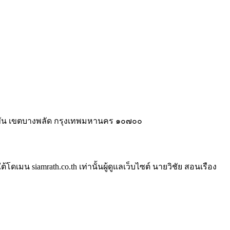
ี่ขัน เขตบางพลัด กรุงเทพมหานคร ๑๐๗๐๐
ดเมน siamrath.co.th เท่านั้น
ผู้ดูแลเว็บไซต์ นายวิชัย สอนเรือง