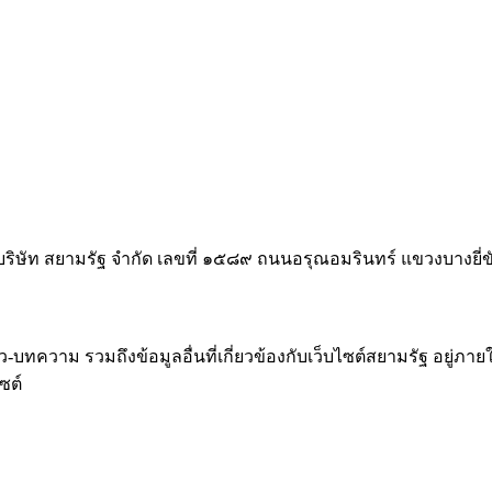
บริษัท สยามรัฐ จำกัด เลขที่ ๑๕๘๙ ถนนอรุณอมรินทร์ แขวงบางย
าม รวมถึงข้อมูลอื่นที่เกี่ยวข้องกับเว็บไซต์สยามรัฐ อยู่ภายใต้โ
ซต์