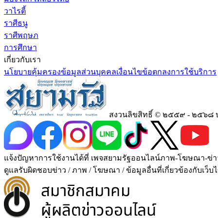
วาไรตี้
ราศีธนู
ราศีพฤษภ
การศึกษา
เกี่ยวกับเรา
นโยบายคุ้มครองข้อมูลส่วนบุคคล
เงื่อนไขข้อตกลงการใช้บริการ
สงวนลิขสิทธิ์ © ๒๕๕๙ - ๒๕๖๘ 
แจ้งปัญหาการใช้งานได้ที่ เพจสยามรัฐออนไลน์ภาพ-โฆษณา-ข่าว-บทคว
ดูแลรับผิดชอบข่าว / ภาพ / โฆษณา / ข้อมูลอื่นที่เกี่ยวข้องกับเว็บไ