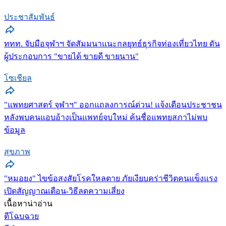
ประชาสัมพันธ์
ททท. จับมือจุฬาฯ จัดสัมมนาแนะกลยุทธ์ธุรกิจท่องเที่ยวไทย ดัน
ผู้ประกอบการ "ขายได้ ขายดี ขายนาน"
โซเชียล
"แพทยศาสตร์ จุฬาฯ" ออกแถลงการณ์ด่วน! แจ้งเตือนประชาชน
หลังพบคนแอบอ้างเป็นแพทย์จบใหม่ ค้นชื่อแพทยสภาไม่พบ
ข้อมูล
สุขภาพ
"หมอยง" ไขข้อสงสัยโรคใหลตาย ภัยเงียบคร่าชีวิตคนแข็งแรง
เปิดสัญญาณเตือน-วิธีลดความเสี่ยง
เนื้อหาน่าอ่าน
ตีโฉบฉวย