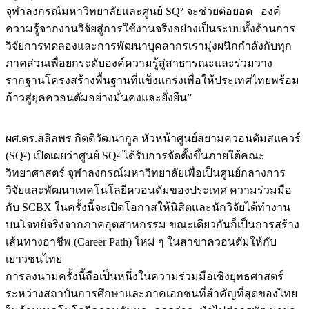
จุฬาลงกรณ์มหาวิทยาลัยและศูนย์ SQ² จะช่วยต่อยอด องค์
ความรู้จากงานวิจัยสู่การใช้งานจริงอย่างเป็นระบบทั้งด้านการ
วิจัยการทดลองและการพัฒนาบุคลากรเรามุ่งผนึกกำลังกับทุก
ภาคส่วนเพื่อยกระดับองค์ความรู้สู่สาธารณะและร่วมวาง
รากฐานโครงสร้างพื้นฐานที่แข็งแกร่งเพื่อให้ประเทศไทยพร้อม
ก้าวสู่ยุคควอนตัมอย่างมั่นคงและยั่งยืน”
ผศ.ดร.สลิลพร กิตติวัฒนากูล หัวหน้าศูนย์สยามควอนตัมสแควร์
(SQ²) เปิดเผยว่าศูนย์ SQ² ได้รับการจัดตั้งขึ้นภายใต้คณะ
วิทยาศาสตร์ จุฬาลงกรณ์มหาวิทยาลัยเพื่อเป็นศูนย์กลางการ
วิจัยและพัฒนาเทคโนโลยีควอนตัมของประเทศ ความร่วมมือ
กับ SCBX ในครั้งนี้จะเปิดโอกาสให้นิสิตและนักวิจัยได้ทำงาน
บนโจทย์จริงจากภาคอุตสาหกรรม ขณะเดียวกันก็เป็นการสร้าง
เส้นทางอาชีพ (Career Path) ใหม่ ๆ ในสาขาควอนตัมให้กับ
เยาวชนไทย
การลงนามครั้งนี้ถือเป็นหนึ่งในความร่วมมือเชิงยุทธศาสตร์
ระหว่างสถาบันการศึกษาและภาคเอกชนที่สำคัญที่สุดของไทย