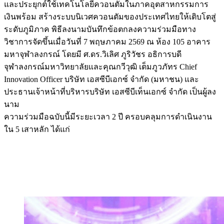
และประยุกต์ใช้เทคโนโลยีควอนตัมในภาคอุตสาหกรรมการ
เงินพร้อม สร้างระบบนิเวศควอนตัมของประเทศไทยให้เติบโตสู่
ระดับภูมิภาค พิธีลงนามบันทึกข้อตกลงความร่วมมือทาง
วิชาการจัดขึ้นเมื่อวันที่ 7 พฤษภาคม 2569 ณ ห้อง 105 อาคาร
มหาจุฬาลงกรณ์ โดยมี ศ.ดร.วิเลิศ ภูริวัชร อธิการบดี
จุฬาลงกรณ์มหาวิทยาลัยและคุณกวีวุฒิ เต็มภูวภัทร Chief
Innovation Officer บริษัท เอสซีบีเอกซ์ จำกัด (มหาชน) และ
ประธานเจ้าหน้าที่บริหารบริษัท เอสซีบีเท็นเอกซ์ จำกัด เป็นผู้ลง
นาม
ความร่วมมือฉบับนี้มีระยะเวลา 2 ปี ครอบคลุมการดำเนินงาน
ใน 5 เสาหลัก ได้แก่