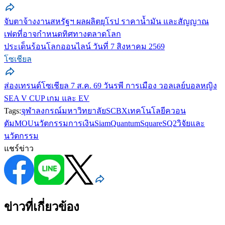
จับตาจ้างงานสหรัฐฯ ผลผลิตยุโรป ราคาน้ำมัน และสัญญาณ
เฟดที่อาจกำหนดทิศทางตลาดโลก
ประเด็นร้อนโลกออนไลน์ วันที่ 7 สิงหาคม 2569
โซเชียล
ส่องเทรนด์โซเชียล 7 ส.ค. 69 วันรพี การเมือง วอลเลย์บอลหญิง
SEA V CUP เกม และ EV
Tags:
จุฬาลงกรณ์มหาวิทยาลัย
SCBX
เทคโนโลยีควอน
ตัม
MOU
นวัตกรรมการเงิน
SiamQuantumSquare
SQ2
วิจัยและ
นวัตกรรม
แชร์ข่าว
ข่าวที่เกี่ยวข้อง