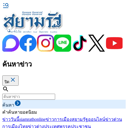
ค้นหาข่าว
ปิด
ค้นหา
คำค้นหายอดนิยม
ข่าววันนี้
siamrathonline
ข่าวการเมือง
สยามรัฐออนไลน์
ข่าวด่วน
การเมืองไทย
ข่าวต่างประเทศ
พรรคประชาชน