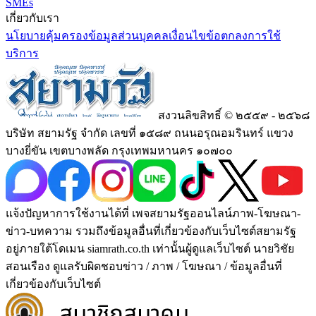
SMEs
เกี่ยวกับเรา
นโยบายคุ้มครองข้อมูลส่วนบุคคล
เงื่อนไขข้อตกลงการใช้
บริการ
สงวนลิขสิทธิ์ © ๒๕๕๙ - ๒๕๖๘
บริษัท สยามรัฐ จำกัด เลขที่ ๑๕๘๙ ถนนอรุณอมรินทร์ แขวง
บางยี่ขัน เขตบางพลัด กรุงเทพมหานคร ๑๐๗๐๐
แจ้งปัญหาการใช้งานได้ที่ เพจสยามรัฐออนไลน์ภาพ-โฆษณา-
ข่าว-บทความ รวมถึงข้อมูลอื่นที่เกี่ยวข้องกับเว็บไซต์สยามรัฐ
อยู่ภายใต้โดเมน siamrath.co.th เท่านั้น
ผู้ดูแลเว็บไซต์ นายวิชัย
สอนเรือง ดูแลรับผิดชอบข่าว / ภาพ / โฆษณา / ข้อมูลอื่นที่
เกี่ยวข้องกับเว็บไซต์