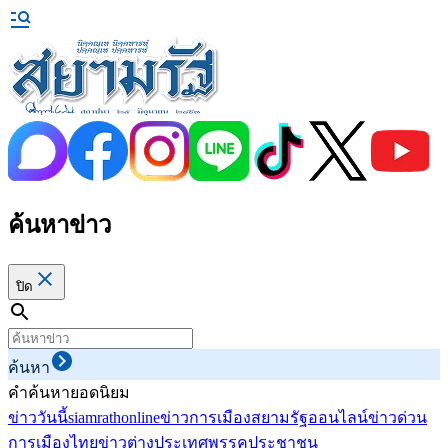
ค้นหาข่าว
ปิด
ค้นหา
คำค้นหายอดนิยม
ข่าววันนี้
siamrathonline
ข่าวการเมือง
สยามรัฐออนไลน์
ข่าวด่วน
การเมืองไทย
ข่าวต่างประเทศ
พรรคประชาชน