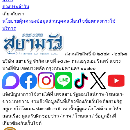
ดวงประจำวัน
เกี่ยวกับเรา
นโยบายคุ้มครองข้อมูลส่วนบุคคล
เงื่อนไขข้อตกลงการใช้
บริการ
สงวนลิขสิทธิ์ © ๒๕๕๙ - ๒๕๖๘
บริษัท สยามรัฐ จำกัด เลขที่ ๑๕๘๙ ถนนอรุณอมรินทร์ แขวง
บางยี่ขัน เขตบางพลัด กรุงเทพมหานคร ๑๐๗๐๐
แจ้งปัญหาการใช้งานได้ที่ เพจสยามรัฐออนไลน์ภาพ-โฆษณา-
ข่าว-บทความ รวมถึงข้อมูลอื่นที่เกี่ยวข้องกับเว็บไซต์สยามรัฐ
อยู่ภายใต้โดเมน siamrath.co.th เท่านั้น
ผู้ดูแลเว็บไซต์ นายวิชัย
สอนเรือง ดูแลรับผิดชอบข่าว / ภาพ / โฆษณา / ข้อมูลอื่นที่
เกี่ยวข้องกับเว็บไซต์