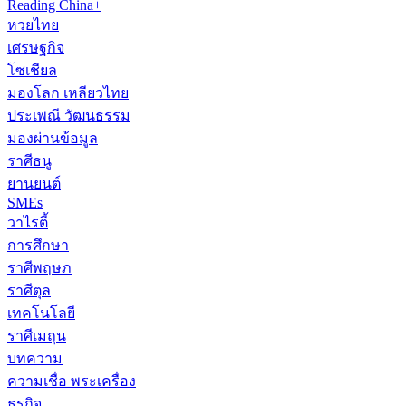
Reading China+
หวยไทย
เศรษฐกิจ
โซเชียล
มองโลก เหลียวไทย
ประเพณี วัฒนธรรม
มองผ่านข้อมูล
ราศีธนู
ยานยนต์
SMEs
วาไรตี้
การศึกษา
ราศีพฤษภ
ราศีตุล
เทคโนโลยี
ราศีเมถุน
บทความ
ความเชื่อ พระเครื่อง
ธุรกิจ