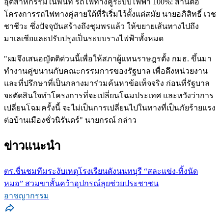
อุตสาหกรรมในพื้นที่ รถไฟทางคู่ระบบไฟฟ้า 100%: สานต่อ
โครงการรถไฟทางคู่สายใต้ที่ริเริ่มไว้ตั้งแต่สมัย นายอภิสิทธิ์ เวช
ชาชีวะ ซึ่งปัจจุบันสร้างถึงชุมพรแล้ว ให้ขยายเส้นทางไปถึง
มาเลเซียและปรับปรุงเป็นระบบรางไฟฟ้าทั้งหมด
"ผมจึงเสนอญัตติด่วนนี้เพื่อให้สภาผู้แทนราษฎรตั้ง กมธ. ขึ้นมา
ทำงานคู่ขนานกับคณะกรรมการของรัฐบาล เพื่อดึงหน่วยงาน
และที่ปรึกษาที่เป็นกลางมาร่วมค้นหาข้อเท็จจริง ก่อนที่รัฐบาล
จะตัดสินใจทำโครงการที่จะเปลี่ยนโฉมประเทศ และหวังว่าการ
เปลี่ยนโฉมครั้งนี้ จะไม่เป็นการเปลี่ยนไปในทางที่เป็นภัยร้ายแรง
ต่อบ้านเมืองชั่วนิรันดร์" นายกรณ์ กล่าว
ข่าวแนะนำ
ตร.ชื่นชมทีมระงับเหตุโรงเรียนดังนนทบุรี “สละแข่ง-ทิ้งนัด
หมอ” สวมขาสั้นคว้าอุปกรณ์ลุยช่วยประชาชน
อาชญากรรม