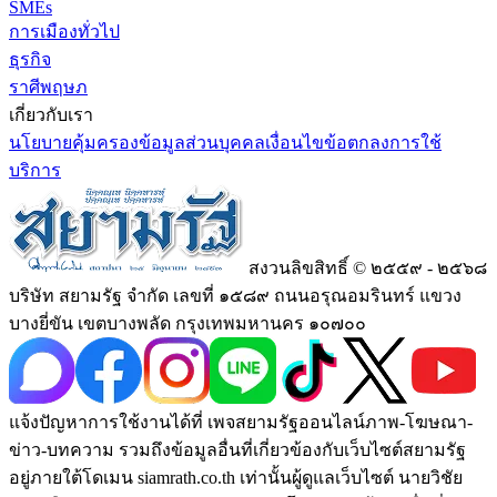
SMEs
การเมืองทั่วไป
ธุรกิจ
ราศีพฤษภ
เกี่ยวกับเรา
นโยบายคุ้มครองข้อมูลส่วนบุคคล
เงื่อนไขข้อตกลงการใช้
บริการ
สงวนลิขสิทธิ์ © ๒๕๕๙ - ๒๕๖๘
บริษัท สยามรัฐ จำกัด เลขที่ ๑๕๘๙ ถนนอรุณอมรินทร์ แขวง
บางยี่ขัน เขตบางพลัด กรุงเทพมหานคร ๑๐๗๐๐
แจ้งปัญหาการใช้งานได้ที่ เพจสยามรัฐออนไลน์ภาพ-โฆษณา-
ข่าว-บทความ รวมถึงข้อมูลอื่นที่เกี่ยวข้องกับเว็บไซต์สยามรัฐ
อยู่ภายใต้โดเมน siamrath.co.th เท่านั้น
ผู้ดูแลเว็บไซต์ นายวิชัย