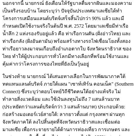
นอกจากนี้ นายกรณ์ ยังเตือนให้รัฐบาลตื่นจากฝันและมองความ
เป็นจริงรอบบ้าน โดยระบุว่า ปัจจุบันประเทศมาเลเซียได้ทำ
โครงการเสมือนแลนด์บริดจ์เสร็จสิ้นไปกว่า 90% แล้ว และมี
กำหนดเปิดใช้งานจริงในต้นปี พ.ศ. 2572 โดยมาเลเซียมีท่าเรือ
น้ำลึก 2 แห่งรองรับอยู่แล้ว คือ ท่าเรือกวนตัน (ฝั่งอ่าวไทย) และ
ท่าเรือกลัง (ฝั่งอันดามัน) พร้อมสร้างทางรถไฟเชื่อมโยงทั้งสอง
ท่าเรือยาวลงมาจนเกือบถึงอําเภอตากใบ จังหวัดนราธิวาส ของ
ไทย ทำให้ผู้ประกอบการทั่วโลกมีทางเลือกที่พร้อมใช้งานและ
คุ้มค่ากว่าโครงการของไทยที่ยังเป็นวุ้นอยู่
ในช่วงท้าย นายกรณ์ ได้เสนอทางเลือกในการพัฒนาภาคใต้
ทดแทนแลนด์บริดจ์ ภายใต้แผน "เซาท์เทิร์น คอนเน็ค" (Southern
Connect) ซึ่งระบุว่าตอบโจทย์วิถีชีวิตคนใต้อย่างแท้จริง ไม่
ทำลายสิ่งแวดล้อม และใช้เงินลงทุนไม่ถึง 7 แสนล้านบาท
(ประหยัดกว่าแลนด์บริดจ์กว่า 3 แสนล้านบาท) ประกอบด้วย:
ก่อสร้างมอเตอร์เวย์สายใต้: ลากยาวตั้งแต่ กรุงเทพฯ ผ่านทุก
จังหวัดภาคใต้ ลงไปสิ้นสุดที่จังหวัดนราธิวาสและเชื่อมต่อ
มาเลเซีย เพื่อกระจายรายได้ด้านการท่องเที่ยว การเกษตร และ