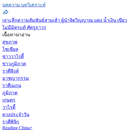
บทความ บทวิเคราะห์
เจาะลึกความสัมพันธ์สามเส้า ผู้นำจิตวิญญาณ แดง น้ำเงิน เขียว
ไม่มีมิตรแท้ ศัตรูถาวร
เนื้อหาน่าอ่าน
สุขภาพ
โซเชียล
ข่าววาไรตี้
ข่าวภูมิภาค
ราศีสิงห์
อาชญากรรม
ราศีเมถุน
ภูมิภาค
เกษตร
วาไรตี้
ดวงประจำวัน
ราศีพิจิก
Reading China+