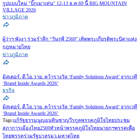
รูปแบบใหม่ "บิ๊กเมาเท่น" 12-13 ธ.ค.69 นี้ BIG MOUNTAIN
VILLAGE 2026
ข่าวภูมิภาค
ผู้ว่าฯ พังงา ร่วมรำลึก “วันรพี 2569” เทิดพระเกียรติพระบิดาแห่ง
กฎหมายไทย
ข่าวภูมิภาค
มิสเตอร์. ดี.ไอ.วาย. คว้ารางวัล ‘Family Solutions Award’ จากเวที
‘Brand Inside Awards 2026’
ธุรกิจ
มิสเตอร์. ดี.ไอ.วาย. คว้ารางวัล ‘Family Solutions Award’ จากเวที
‘Brand Inside Awards 2026’
Tags:
แก้รัฐธรรมนูญ
อนุทินชาญวีรกูล
พรรคภูมิใจไทย
ประชุม
สภา
การเมืองไทย2569
หัวหน้าพรรคภูมิใจไทย
นายกฯ
พรรคเพื่อ
ไทย
พรรคร่วมรัฐบาล
รมว.มหาดไทย