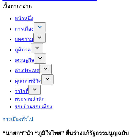
เนื้อหาน่าอ่าน
หน้าหนึ่ง
การเมือง
บทความ
ภูมิภาค
เศรษฐกิจ
ต่างประเทศ
คุณภาพชีวิต
วาไรตี้
พระราชสำนัก
รอบบ้านรอบเมือง
การเมืองทั่วไป
“นายกฯ”นำ “ภูมิใจไทย” ยื่นร่างแก้รัฐธรรมนูญฉบับ