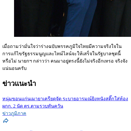
เมื่อถามว่ามั่นใจว่าร่างฉบับพรรคภูมิใจไทยมีความจริงใจใน
การแก้ไขรัฐธรรมนูญและไทม์ไลน์จะให้เสร็จในรัฐบาลชุดนี้
หรือไม่ นายกฯ กล่าวว่า คนมาอยู่ตรงนี้ยังไม่จริงอีกเหรอ จริงจัง
แน่นอนครับ
ข่าวแนะนำ
หนุ่มขอนแก่นเมายาเครียดจัด ระบายอารมณ์ยิงหนังสติ๊กใส่ห้อง
ผกก. 2 นัด ตร.ตามรวบทันควัน
ข่าวภูมิภาค