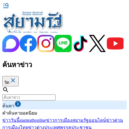
ค้นหาข่าว
ปิด
ค้นหา
คำค้นหายอดนิยม
ข่าววันนี้
siamrathonline
ข่าวการเมือง
สยามรัฐออนไลน์
ข่าวด่วน
การเมืองไทย
ข่าวต่างประเทศ
พรรคประชาชน