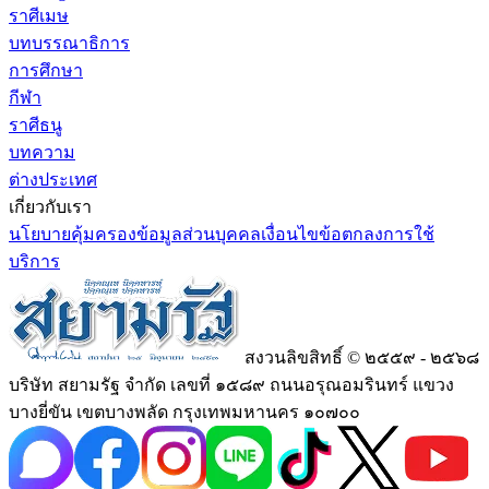
ราศีเมษ
บทบรรณาธิการ
การศึกษา
กีฬา
ราศีธนู
บทความ
ต่างประเทศ
เกี่ยวกับเรา
นโยบายคุ้มครองข้อมูลส่วนบุคคล
เงื่อนไขข้อตกลงการใช้
บริการ
สงวนลิขสิทธิ์ © ๒๕๕๙ - ๒๕๖๘
บริษัท สยามรัฐ จำกัด เลขที่ ๑๕๘๙ ถนนอรุณอมรินทร์ แขวง
บางยี่ขัน เขตบางพลัด กรุงเทพมหานคร ๑๐๗๐๐