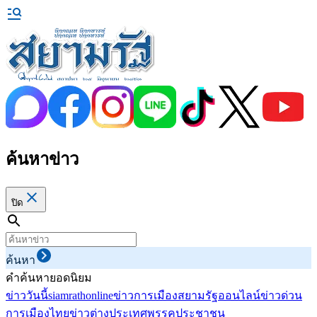
ค้นหาข่าว
ปิด
ค้นหา
คำค้นหายอดนิยม
ข่าววันนี้
siamrathonline
ข่าวการเมือง
สยามรัฐออนไลน์
ข่าวด่วน
การเมืองไทย
ข่าวต่างประเทศ
พรรคประชาชน