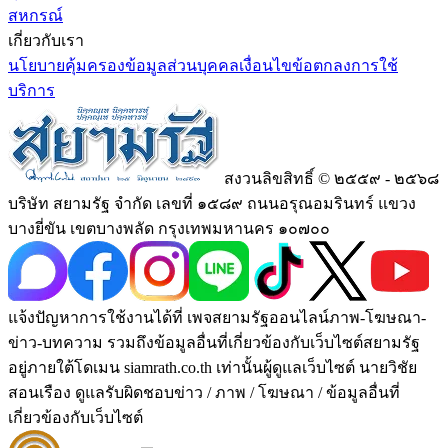
สหกรณ์
เกี่ยวกับเรา
นโยบายคุ้มครองข้อมูลส่วนบุคคล
เงื่อนไขข้อตกลงการใช้
บริการ
สงวนลิขสิทธิ์ © ๒๕๕๙ - ๒๕๖๘
บริษัท สยามรัฐ จำกัด เลขที่ ๑๕๘๙ ถนนอรุณอมรินทร์ แขวง
บางยี่ขัน เขตบางพลัด กรุงเทพมหานคร ๑๐๗๐๐
แจ้งปัญหาการใช้งานได้ที่ เพจสยามรัฐออนไลน์ภาพ-โฆษณา-
ข่าว-บทความ รวมถึงข้อมูลอื่นที่เกี่ยวข้องกับเว็บไซต์สยามรัฐ
อยู่ภายใต้โดเมน siamrath.co.th เท่านั้น
ผู้ดูแลเว็บไซต์ นายวิชัย
สอนเรือง ดูแลรับผิดชอบข่าว / ภาพ / โฆษณา / ข้อมูลอื่นที่
เกี่ยวข้องกับเว็บไซต์