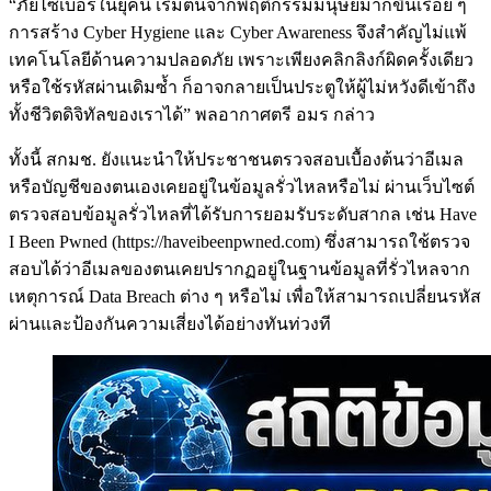
“ภัยไซเบอร์ในยุคนี้ เริ่มต้นจากพฤติกรรมมนุษย์มากขึ้นเรื่อย ๆ
การสร้าง Cyber Hygiene และ Cyber Awareness จึงสำคัญไม่แพ้
เทคโนโลยีด้านความปลอดภัย เพราะเพียงคลิกลิงก์ผิดครั้งเดียว
หรือใช้รหัสผ่านเดิมซ้ำ ก็อาจกลายเป็นประตูให้ผู้ไม่หวังดีเข้าถึง
ทั้งชีวิตดิจิทัลของเราได้” พลอากาศตรี อมร กล่าว
ทั้งนี้ สกมช. ยังแนะนำให้ประชาชนตรวจสอบเบื้องต้นว่าอีเมล
หรือบัญชีของตนเองเคยอยู่ในข้อมูลรั่วไหลหรือไม่ ผ่านเว็บไซต์
ตรวจสอบข้อมูลรั่วไหลที่ได้รับการยอมรับระดับสากล เช่น Have
I Been Pwned (https://haveibeenpwned.com) ซึ่งสามารถใช้ตรวจ
สอบได้ว่าอีเมลของตนเคยปรากฏอยู่ในฐานข้อมูลที่รั่วไหลจาก
เหตุการณ์ Data Breach ต่าง ๆ หรือไม่ เพื่อให้สามารถเปลี่ยนรหัส
ผ่านและป้องกันความเสี่ยงได้อย่างทันท่วงที