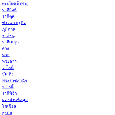
ตะเกียงเจ้าพายุ
ราศีสิงห์
ราศีตุล
ข่าวเศรษฐกิจ
ภูมิภาค
ราศีธนู
ราศีเมถุน
ดวง
หวย
หวยลาว
วาไรตี้
บันเทิง
พระราชสำนัก
วาไรตี้
ราศีพิจิก
มองผ่านข้อมูล
โซเชียล
ธุรกิจ