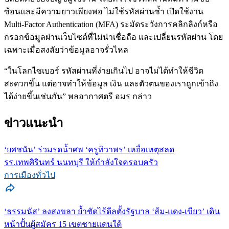
ซ้อนและมีความยาวเพียงพอ ไม่ใช้รหัสผ่านซ้ำ เปิดใช้งาน
Multi-Factor Authentication (MFA) ระมัดระวังการคลิกลิงก์หรือ
กรอกข้อมูลผ่านเว็บไซต์ที่ไม่น่าเชื่อถือ และเปลี่ยนรหัสผ่าน โดย
เฉพาะเมื่อสงสัยว่าข้อมูลอาจรั่วไหล
“ในโลกไซเบอร์ รหัสผ่านที่ง่ายเกินไป อาจไม่ได้ทำให้ชีวิต
สะดวกขึ้น แต่อาจทำให้ข้อมูล เงิน และตัวตนของเราถูกเข้าถึง
ได้ง่ายขึ้นเช่นกัน” พลอากาศตรี อมร กล่าว
ข่าวแนะนำ
‘ยศชนัน’ ร่วมรดน้ำศพ ‘ครูทิวาพร’ เหยื่อเหตุสลด
รร.เทพศิรินทร์ นนทบุรี ให้กำลังใจครอบครัว
การเมืองทั่วไป
‘ธรรมนัส’ ลงสงขลา ย้ำชัดไร้ดีลตั้งรัฐบาล ‘ส้ม-แดง-เขียว’ เดิน
หน้าปั้นผู้สมัคร 15 เขตชายแดนใต้