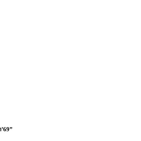
ก’69”