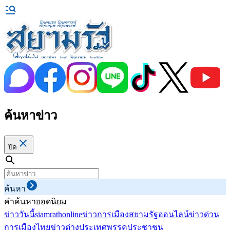
ค้นหาข่าว
ปิด
ค้นหา
คำค้นหายอดนิยม
ข่าววันนี้
siamrathonline
ข่าวการเมือง
สยามรัฐออนไลน์
ข่าวด่วน
การเมืองไทย
ข่าวต่างประเทศ
พรรคประชาชน