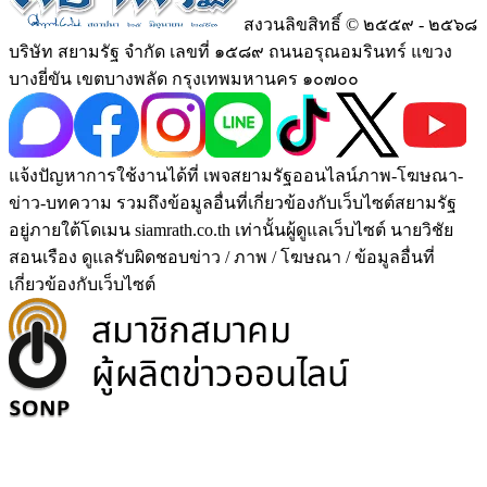
สงวนลิขสิทธิ์ © ๒๕๕๙ - ๒๕๖๘
บริษัท สยามรัฐ จำกัด เลขที่ ๑๕๘๙ ถนนอรุณอมรินทร์ แขวง
บางยี่ขัน เขตบางพลัด กรุงเทพมหานคร ๑๐๗๐๐
แจ้งปัญหาการใช้งานได้ที่ เพจสยามรัฐออนไลน์ภาพ-โฆษณา-
ข่าว-บทความ รวมถึงข้อมูลอื่นที่เกี่ยวข้องกับเว็บไซต์สยามรัฐ
อยู่ภายใต้โดเมน siamrath.co.th เท่านั้น
ผู้ดูแลเว็บไซต์ นายวิชัย
สอนเรือง ดูแลรับผิดชอบข่าว / ภาพ / โฆษณา / ข้อมูลอื่นที่
เกี่ยวข้องกับเว็บไซต์