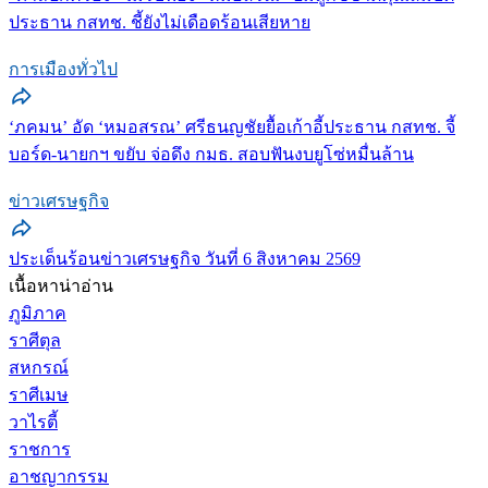
ประธาน กสทช. ชี้ยังไม่เดือดร้อนเสียหาย
การเมืองทั่วไป
‘ภคมน’ อัด ‘หมอสรณ’ ศรีธนญชัยยื้อเก้าอี้ประธาน กสทช. จี้
บอร์ด-นายกฯ ขยับ จ่อดึง กมธ. สอบฟันงบยูโซ่หมื่นล้าน
ข่าวเศรษฐกิจ
ประเด็นร้อนข่าวเศรษฐกิจ วันที่ 6 สิงหาคม 2569
เนื้อหาน่าอ่าน
ภูมิภาค
ราศีตุล
สหกรณ์
ราศีเมษ
วาไรตี้
ราชการ
อาชญากรรม