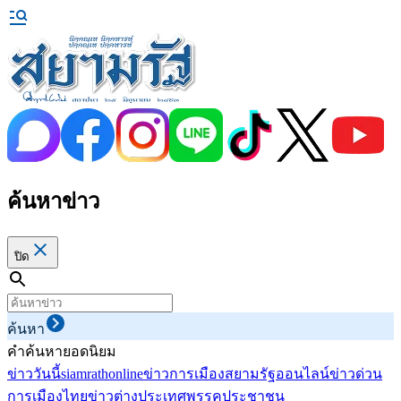
ค้นหาข่าว
ปิด
ค้นหา
คำค้นหายอดนิยม
ข่าววันนี้
siamrathonline
ข่าวการเมือง
สยามรัฐออนไลน์
ข่าวด่วน
การเมืองไทย
ข่าวต่างประเทศ
พรรคประชาชน