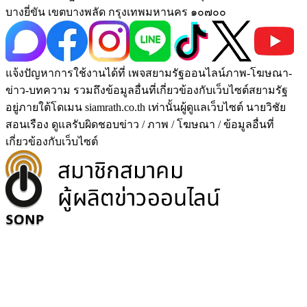
บางยี่ขัน เขตบางพลัด กรุงเทพมหานคร ๑๐๗๐๐
แจ้งปัญหาการใช้งานได้ที่ เพจสยามรัฐออนไลน์ภาพ-โฆษณา-
ข่าว-บทความ รวมถึงข้อมูลอื่นที่เกี่ยวข้องกับเว็บไซต์สยามรัฐ
อยู่ภายใต้โดเมน siamrath.co.th เท่านั้น
ผู้ดูแลเว็บไซต์ นายวิชัย
สอนเรือง ดูแลรับผิดชอบข่าว / ภาพ / โฆษณา / ข้อมูลอื่นที่
เกี่ยวข้องกับเว็บไซต์