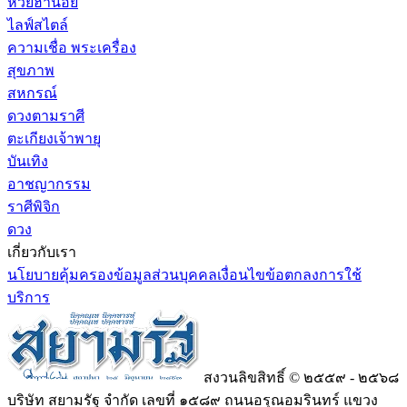
หวยฮานอย
ไลฟ์สไตล์
ความเชื่อ พระเครื่อง
สุขภาพ
สหกรณ์
ดวงตามราศี
ตะเกียงเจ้าพายุ
บันเทิง
อาชญากรรม
ราศีพิจิก
ดวง
เกี่ยวกับเรา
นโยบายคุ้มครองข้อมูลส่วนบุคคล
เงื่อนไขข้อตกลงการใช้
บริการ
สงวนลิขสิทธิ์ © ๒๕๕๙ - ๒๕๖๘
บริษัท สยามรัฐ จำกัด เลขที่ ๑๕๘๙ ถนนอรุณอมรินทร์ แขวง