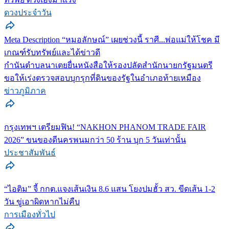
ดวงประจำวัน
Meta Description “หมอลักษณ์” เผยช่วงนี้ ราศี...พ่อแม่ให้โชค มี
เกณฑ์รับทรัพย์และได้ข่าวดี
กำนันตำบลนาเตยยื่นหนังสือให้รองปลัดสำนักนายกรัฐมนตรี
ขอให้เร่งตรวจสอบบุกรุกที่ดินของรัฐในอำเภอท้ายเหมือง
ข่าวภูมิภาค
กรุงเทพฯ เตรียมฟิน! “NAKHON PHANOM TRADE FAIR
2026” ขนของดีนครพนมกว่า 50 ร้าน บุก 5 วันเท่านั้น
ประชาสัมพันธ์
“ไอติม” จี้ กกต.แจงเส้นเงิน 8.6 แสน โยงปมฮั้ว สว. ขีดเส้น 1-2
วัน ขู่เอาผิดหากไม่คืบ
การเมืองทั่วไป