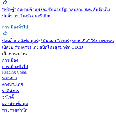
“พริษฐ์” ยันฝ่ายค้านพร้อมซักฟอกรัฐบาลปลาย ส.ค. ลั่นจัดเต็ม
ปมฮั้ว สว. โยงรัฐมนตรีเพียบ
การเมืองทั่วไป
ปลดล็อกคลังข้อมูลรัฐ! ดันแผน "ภาครัฐระบบเปิด" ให้ประชาชน
เปิดงบ-ร่วมตรวจโกง สปีดไทยสู่สมาชิก OECD
เนื้อหาน่าอ่าน
การเมือง
การเมืองทั่วไป
Reading China+
หวยลาว
ต่างประเทศ
ราศีมังกร
วาไรตี้
มองผ่านข้อมูล
พระราชสำนัก