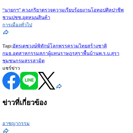
“นายกฯ” ควงภริยาตรวจความเรียบร้อยงานโอทอปศิลปาชีพ
ชวนปชช.อุดหนุนสินค้า
การเมืองทั่วไป
Tags:
อัตรเดชวงษ์พิทักษ์โลก
พรรครวมไทยสร้างชาติ
กมธ.อุตสาหกรรม
สภาผู้แทนราษฎร
สุราพื้นบ้าน
พ.ร.บ.สุรา
ชุมชน
กรมสรรสามิต
แชร์ข่าว
ข่าวที่เกี่ยวข้อง
อาชญากรรม