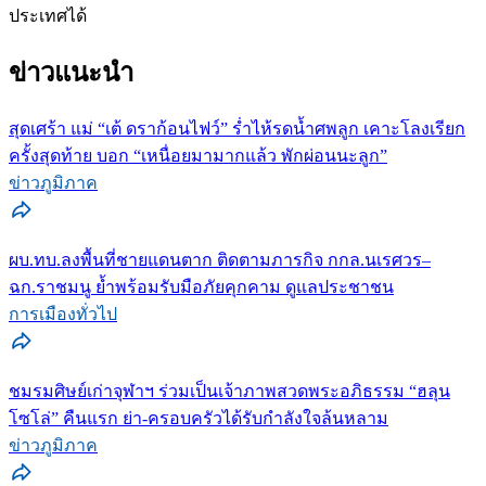
ประเทศได้
ข่าวแนะนำ
สุดเศร้า แม่ “เต้ ดราก้อนไฟว์” ร่ำไห้รดน้ำศพลูก เคาะโลงเรียก
ครั้งสุดท้าย บอก “เหนื่อยมามากแล้ว พักผ่อนนะลูก”
ข่าวภูมิภาค
ผบ.ทบ.ลงพื้นที่ชายแดนตาก ติดตามภารกิจ กกล.นเรศวร–
ฉก.ราชมนู ย้ำพร้อมรับมือภัยคุกคาม ดูแลประชาชน
การเมืองทั่วไป
ชมรมศิษย์เก่าจุฬาฯ ร่วมเป็นเจ้าภาพสวดพระอภิธรรม “ฮลุน
โซโล่” คืนแรก ย่า-ครอบครัวได้รับกำลังใจล้นหลาม
ข่าวภูมิภาค