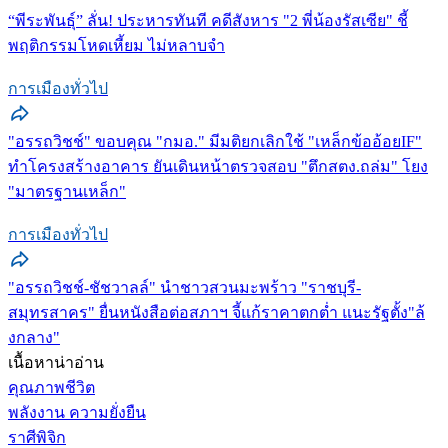
“พีระพันธุ์” ลั่น! ประหารทันที คดีสังหาร "2 พี่น้องรัสเซีย" ชี้
พฤติกรรมโหดเหี้ยม ไม่หลาบจำ
การเมืองทั่วไป
"อรรถวิชช์" ขอบคุณ "กมอ." มีมติยกเลิกใช้ "เหล็กข้ออ้อยIF"
ทำโครงสร้างอาคาร ยันเดินหน้าตรวจสอบ "ตึกสตง.ถล่ม" โยง
"มาตรฐานเหล็ก"
การเมืองทั่วไป
"อรรถวิชช์-ชัชวาลล์" นำชาวสวนมะพร้าว "ราชบุรี-
สมุทรสาคร" ยื่นหนังสือต่อสภาฯ จี้แก้ราคาตกต่ำ แนะรัฐตั้ง"ล้
งกลาง"
เนื้อหาน่าอ่าน
คุณภาพชีวิต
พลังงาน ความยั่งยืน
ราศีพิจิก