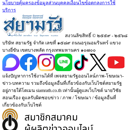
นโยบายคุ้มครองข้อมูลส่วนบุคคล
เงื่อนไขข้อตกลงการใช้
บริการ
สงวนลิขสิทธิ์ © ๒๕๕๙ - ๒๕๖๘
บริษัท สยามรัฐ จำกัด เลขที่ ๑๕๘๙ ถนนอรุณอมรินทร์ แขวง
บางยี่ขัน เขตบางพลัด กรุงเทพมหานคร ๑๐๗๐๐
แจ้งปัญหาการใช้งานได้ที่ เพจสยามรัฐออนไลน์ภาพ-โฆษณา-
ข่าว-บทความ รวมถึงข้อมูลอื่นที่เกี่ยวข้องกับเว็บไซต์สยามรัฐ
อยู่ภายใต้โดเมน siamrath.co.th เท่านั้น
ผู้ดูแลเว็บไซต์ นายวิชัย
สอนเรือง ดูแลรับผิดชอบข่าว / ภาพ / โฆษณา / ข้อมูลอื่นที่
เกี่ยวข้องกับเว็บไซต์