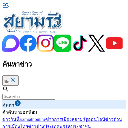
ค้นหาข่าว
ปิด
ค้นหา
คำค้นหายอดนิยม
ข่าววันนี้
siamrathonline
ข่าวการเมือง
สยามรัฐออนไลน์
ข่าวด่วน
การเมืองไทย
ข่าวต่างประเทศ
พรรคประชาชน