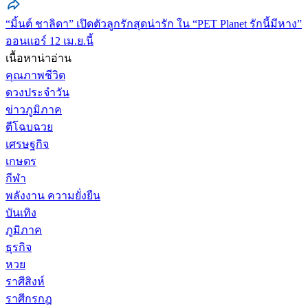
“มิ้นต์ ชาลิดา” เปิดตัวลูกรักสุดน่ารัก ใน “PET Planet รักนี้มีหาง”
ออนแอร์ 12 เม.ย.นี้
เนื้อหาน่าอ่าน
คุณภาพชีวิต
ดวงประจำวัน
ข่าวภูมิภาค
ตีโฉบฉวย
เศรษฐกิจ
เกษตร
กีฬา
พลังงาน ความยั่งยืน
บันเทิง
ภูมิภาค
ธุรกิจ
หวย
ราศีสิงห์
ราศีกรกฎ