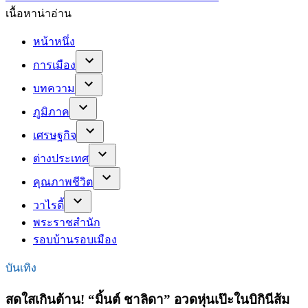
เนื้อหาน่าอ่าน
หน้าหนึ่ง
การเมือง
บทความ
ภูมิภาค
เศรษฐกิจ
ต่างประเทศ
คุณภาพชีวิต
วาไรตี้
พระราชสำนัก
รอบบ้านรอบเมือง
บันเทิง
สดใสเกินต้าน! “มิ้นต์ ชาลิดา” อวดหุ่นเป๊ะในบิกินีส้ม