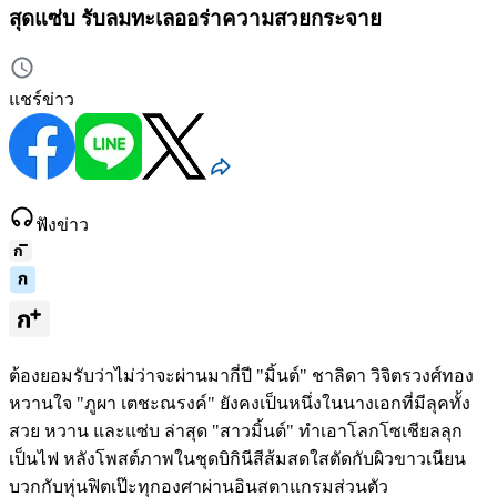
สุดแซ่บ รับลมทะเลออร่าความสวยกระจาย
แชร์ข่าว
ฟังข่าว
ต้องยอมรับว่าไม่ว่าจะผ่านมากี่ปี "มิ้นต์" ชาลิดา วิจิตรวงศ์ทอง
หวานใจ "ภูผา เตชะณรงค์" ยังคงเป็นหนึ่งในนางเอกที่มีลุคทั้ง
สวย หวาน และแซ่บ ล่าสุด "สาวมิ้นต์" ทำเอาโลกโซเชียลลุก
เป็นไฟ หลังโพสต์ภาพในชุดบิกินีสีส้มสดใสตัดกับผิวขาวเนียน
บวกกับหุ่นฟิตเป๊ะทุกองศาผ่านอินสตาแกรมส่วนตัว