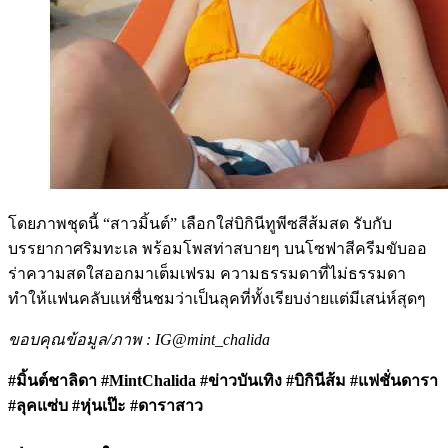
โดยภาพชุดนี้ “สาวมิ้นต์” เลือกใส่บิกินีทูพีซสีส้มสด รับกับ
บรรยากาศริมทะเล พร้อมโพสท่าสบายๆ บนโซฟาสีครีมขับออ
ร่าความสดใสออกมาเต็มเฟรม ความธรรมดาที่ไม่ธรรมดา
ทำให้แฟนคลับแห่ชื่นชมว่าเป็นลุคที่ทั้งเรียบง่ายแต่มีเสน่ห์สุดๆ
ขอบคุณข้อมูล/ภาพ : IG@mint_chalida
#มิ้นต์ชาลิดา #MintChalida #ข่าวบันเทิง #บิกินีส้ม #แฟชั่นดารา
#ลุคแซ่บ #หุ่นเป๊ะ #ดาราสาว