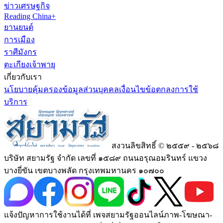
ข่าวเศรษฐกิจ
Reading China+
ยานยนต์
การเมือง
ราศีมังกร
ตะเกียงเจ้าพายุ
เกี่ยวกับเรา
นโยบายคุ้มครองข้อมูลส่วนบุคคล
เงื่อนไขข้อตกลงการใช้
บริการ
สงวนลิขสิทธิ์ © ๒๕๕๙ - ๒๕๖๘
บริษัท สยามรัฐ จำกัด เลขที่ ๑๕๘๙ ถนนอรุณอมรินทร์ แขวง
บางยี่ขัน เขตบางพลัด กรุงเทพมหานคร ๑๐๗๐๐
แจ้งปัญหาการใช้งานได้ที่ เพจสยามรัฐออนไลน์ภาพ-โฆษณา-