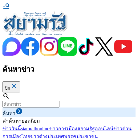
ค้นหาข่าว
ปิด
ค้นหา
คำค้นหายอดนิยม
ข่าววันนี้
siamrathonline
ข่าวการเมือง
สยามรัฐออนไลน์
ข่าวด่วน
การเมืองไทย
ข่าวต่างประเทศ
พรรคประชาชน