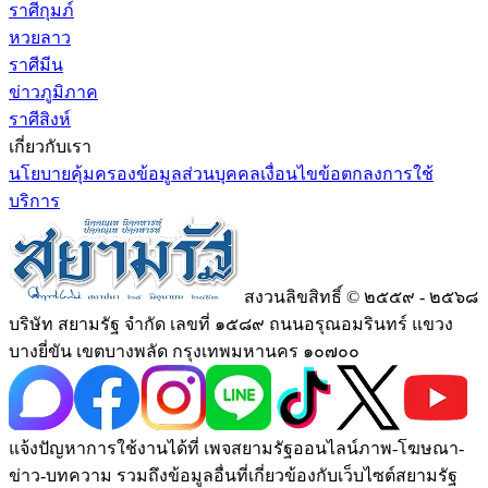
ราศีกุมภ์
หวยลาว
ราศีมีน
ข่าวภูมิภาค
ราศีสิงห์
เกี่ยวกับเรา
นโยบายคุ้มครองข้อมูลส่วนบุคคล
เงื่อนไขข้อตกลงการใช้
บริการ
สงวนลิขสิทธิ์ © ๒๕๕๙ - ๒๕๖๘
บริษัท สยามรัฐ จำกัด เลขที่ ๑๕๘๙ ถนนอรุณอมรินทร์ แขวง
บางยี่ขัน เขตบางพลัด กรุงเทพมหานคร ๑๐๗๐๐
แจ้งปัญหาการใช้งานได้ที่ เพจสยามรัฐออนไลน์ภาพ-โฆษณา-
ข่าว-บทความ รวมถึงข้อมูลอื่นที่เกี่ยวข้องกับเว็บไซต์สยามรัฐ