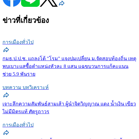
ข่าวที่เกี่ยวข้อง
การเมืองทั่วไป
กมธ.ป.ป.ช. แถลงโต้ "โรม" แจงปมเปลี่ยน ม.จัดสอบท้องถิ่น เหตุ
พบเบาะแสซื้อตำแหน่งหัวละ 8 แสน แฉขบวนการแก้คะแนน
ช่วย 5.9 พันราย
บทความ บทวิเคราะห์
เจาะลึกความสัมพันธ์สามเส้า ผู้นำจิตวิญญาณ แดง น้ำเงิน เขียว
ไม่มีมิตรแท้ ศัตรูถาวร
การเมืองทั่วไป