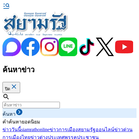
ค้นหาข่าว
ปิด
ค้นหา
คำค้นหายอดนิยม
ข่าววันนี้
siamrathonline
ข่าวการเมือง
สยามรัฐออนไลน์
ข่าวด่วน
การเมืองไทย
ข่าวต่างประเทศ
พรรคประชาชน