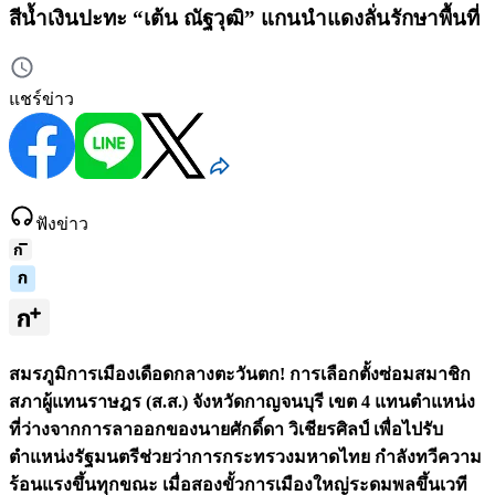
สีน้ำเงินปะทะ “เต้น ณัฐวุฒิ” แกนนำแดงลั่นรักษาพื้นที่
แชร์ข่าว
ฟังข่าว
สมรภูมิการเมืองเดือดกลางตะวันตก! การเลือกตั้งซ่อมสมาชิก
สภาผู้แทนราษฎร (ส.ส.) จังหวัดกาญจนบุรี เขต 4 แทนตำแหน่ง
ที่ว่างจากการลาออกของนายศักดิ์ดา วิเชียรศิลป์ เพื่อไปรับ
ตำแหน่งรัฐมนตรีช่วยว่าการกระทรวงมหาดไทย กำลังทวีความ
ร้อนแรงขึ้นทุกขณะ เมื่อสองขั้วการเมืองใหญ่ระดมพลขึ้นเวที