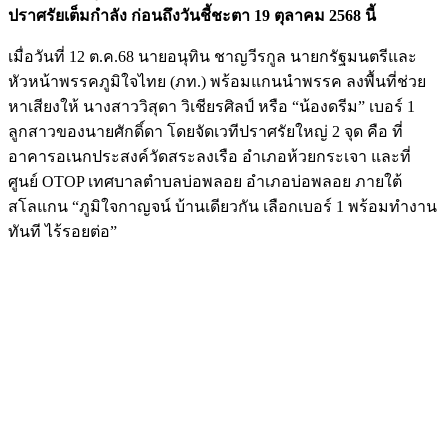
ปราศรัยเต็มกำลัง ก่อนถึงวันชี้ชะตา 19 ตุลาคม 2568 นี้
เมื่อวันที่ 12 ต.ค.68 นายอนุทิน ชาญวีรกูล นายกรัฐมนตรีและ
หัวหน้าพรรคภูมิใจไทย (ภท.) พร้อมแกนนำพรรค ลงพื้นที่ช่วย
หาเสียงให้ นางสาววิสุดา วิเชียรศิลป์ หรือ “น้องดรีม” เบอร์ 1
ลูกสาวของนายศักดิ์ดา โดยจัดเวทีปราศรัยใหญ่ 2 จุด คือ ที่
อาคารอเนกประสงค์วัดสระลงเรือ อำเภอห้วยกระเจา และที่
ศูนย์ OTOP เทศบาลตำบลบ่อพลอย อำเภอบ่อพลอย ภายใต้
สโลแกน “ภูมิใจกาญจน์ บ้านเดียวกัน เลือกเบอร์ 1 พร้อมทำงาน
ทันที ไร้รอยต่อ”