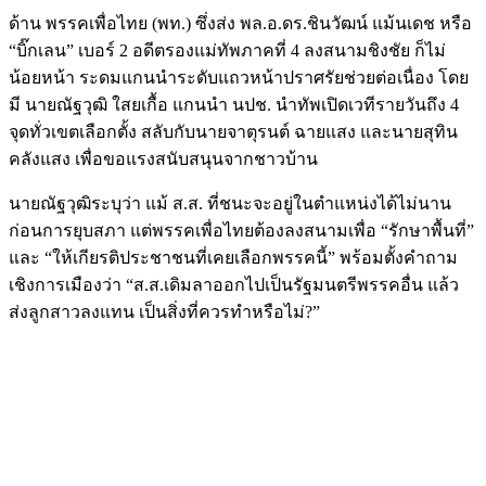
ด้าน พรรคเพื่อไทย (พท.) ซึ่งส่ง พล.อ.ดร.ชินวัฒน์ แม้นเดช หรือ
“บิ๊กเลน” เบอร์ 2 อดีตรองแม่ทัพภาคที่ 4 ลงสนามชิงชัย ก็ไม่
น้อยหน้า ระดมแกนนำระดับแถวหน้าปราศรัยช่วยต่อเนื่อง โดย
มี นายณัฐวุฒิ ใสยเกื้อ แกนนำ นปช. นำทัพเปิดเวทีรายวันถึง 4
จุดทั่วเขตเลือกตั้ง สลับกับนายจาตุรนต์ ฉายแสง และนายสุทิน
คลังแสง เพื่อขอแรงสนับสนุนจากชาวบ้าน
นายณัฐวุฒิระบุว่า แม้ ส.ส. ที่ชนะจะอยู่ในตำแหน่งได้ไม่นาน
ก่อนการยุบสภา แต่พรรคเพื่อไทยต้องลงสนามเพื่อ “รักษาพื้นที่”
และ “ให้เกียรติประชาชนที่เคยเลือกพรรคนี้” พร้อมตั้งคำถาม
เชิงการเมืองว่า “ส.ส.เดิมลาออกไปเป็นรัฐมนตรีพรรคอื่น แล้ว
ส่งลูกสาวลงแทน เป็นสิ่งที่ควรทำหรือไม่?”