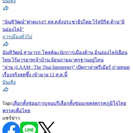
บันเทิง
"นันทิวัฒน์"ฟาดแรง!! สส.คลั่งประชาธิปไตย ไร้สปิริต ต้าน"มิ
นอ่องไลง์"
การเมืองทั่วไป
นันทิวัฒน์ สามารถ โพสต์ฉะนักการเมืองต้าน มินอ่องไลง์เยือน
ไทย ไร้มารยาทเจ้าบ้าน ย้อนถามมาตรฐานอยู่ไหน
"ล่าม (LAAM : The Thai Interpreter)" เปิดกาล่าพรีเมียร์ ถ่ายทอด
เรื่องจริงสุดซึ้ง เข้าฉาย 12 ส.ค.นี้
บันเทิง
Tags:
เลือกตั้งซ่อมกาญจนบุรี
เลือกตั้งซ่อมเขต4
พรรคภูมิใจไทย
พรรคเพื่อไทย
แชร์ข่าว