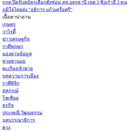
กกต.ปิดรับสมัครเลือกตั้งซ่อม สส.อุดรธานี เขต 3 ชิงเก้าอี้ 3 คน
ภูมิใจไทยส่ง “อธิการ แก้วเครือศรี”
เนื้อหาน่าอ่าน
เกษตร
วาไรตี้
ข่าวเศรษฐกิจ
ราศีพฤษภ
มองผ่านข้อมูล
หวยฮานอย
ตะเกียงเจ้าพายุ
บทความการเมือง
ราศีพิจิก
สหกรณ์
โซเชียล
ธุรกิจ
ประเพณี วัฒนธรรม
บทบรรณาธิการ
ดวง