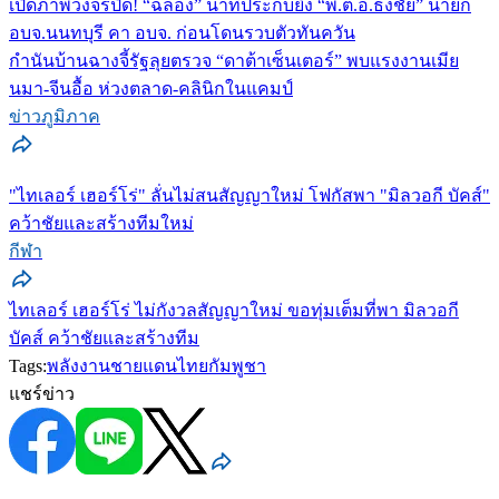
เปิดภาพวงจรปิด! “ฉลอง” นาทีประกบยิง “พ.ต.อ.ธงชัย” นายก
อบจ.นนทบุรี คา อบจ. ก่อนโดนรวบตัวทันควัน
กำนันบ้านฉางจี้รัฐลุยตรวจ “ดาต้าเซ็นเตอร์” พบแรงงานเมีย
นมา-จีนอื้อ ห่วงตลาด-คลินิกในแคมป์
ข่าวภูมิภาค
"ไทเลอร์ เฮอร์โร่" ลั่นไม่สนสัญญาใหม่ โฟกัสพา "มิลวอกี บัคส์"
คว้าชัยและสร้างทีมใหม่
กีฬา
ไทเลอร์ เฮอร์โร่ ไม่กังวลสัญญาใหม่ ขอทุ่มเต็มที่พา มิลวอกี
บัคส์ คว้าชัยและสร้างทีม
Tags:
พลังงาน
ชายแดนไทย
กัมพูชา
แชร์ข่าว