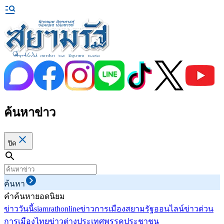
ค้นหาข่าว
ปิด
ค้นหา
คำค้นหายอดนิยม
ข่าววันนี้
siamrathonline
ข่าวการเมือง
สยามรัฐออนไลน์
ข่าวด่วน
การเมืองไทย
ข่าวต่างประเทศ
พรรคประชาชน