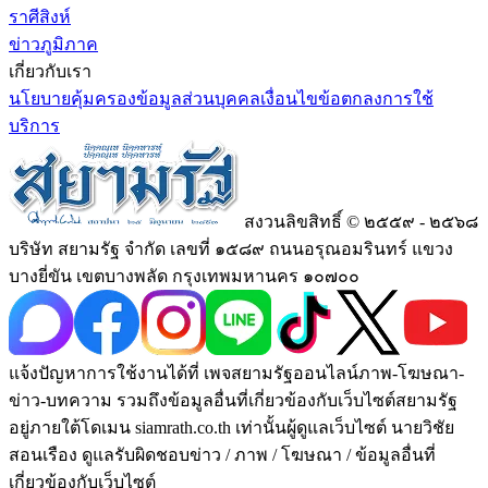
ราศีสิงห์
ข่าวภูมิภาค
เกี่ยวกับเรา
นโยบายคุ้มครองข้อมูลส่วนบุคคล
เงื่อนไขข้อตกลงการใช้
บริการ
สงวนลิขสิทธิ์ © ๒๕๕๙ - ๒๕๖๘
บริษัท สยามรัฐ จำกัด เลขที่ ๑๕๘๙ ถนนอรุณอมรินทร์ แขวง
บางยี่ขัน เขตบางพลัด กรุงเทพมหานคร ๑๐๗๐๐
แจ้งปัญหาการใช้งานได้ที่ เพจสยามรัฐออนไลน์ภาพ-โฆษณา-
ข่าว-บทความ รวมถึงข้อมูลอื่นที่เกี่ยวข้องกับเว็บไซต์สยามรัฐ
อยู่ภายใต้โดเมน siamrath.co.th เท่านั้น
ผู้ดูแลเว็บไซต์ นายวิชัย
สอนเรือง ดูแลรับผิดชอบข่าว / ภาพ / โฆษณา / ข้อมูลอื่นที่
เกี่ยวข้องกับเว็บไซต์