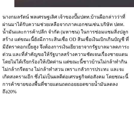
นางกมลรัตน์ พลเศรษฐเลิศ​ เจ้าของปั๊มปตท.บ้านผือกล่าวว่า​ที่
ผ่านมาได้รับความช่วยเหลือจากภาคเอกชนเช่น.บริษัท ปตท.
น้ำมันและการค้าปลีก จํากัด (มหาชน) ในการซ่อมแซมสิ่งปลูก
สร้าง​ แต่ขณะนี้ยังมีภาระสินเชื่อ OD สินเชื่อเงินเบิกเกินบัญชี ที่
มีอัตราดอกเบี้ยสูง ​จึงต้องการเงินเยียวยาจากรัฐบาลมาลดภาระ
ด่วน​ และที่สำคัญขอให้รัฐบาลสร้างความชัดเจนเรื่องชายแดน
โดยไม่ได้เรียกร้องให้เปิดด่าน แต่ขณะนี้ชาวบ้านไม่กล้าทำกิน
ไม่กล้ากรีดยาง ไม่กล้าทำสวน เพราะกลัวการประทะ และจะ
เกิดสงครามอีก ซึ่งไม่เป็นผลดีต่อเศรษฐกิจ​ต่อสังคม​ โดยชณะนี้
การค้าขายของพื้นที่ชายแดน​ถดถอยยอดขายน้ำมันลดลง
ถึง20%