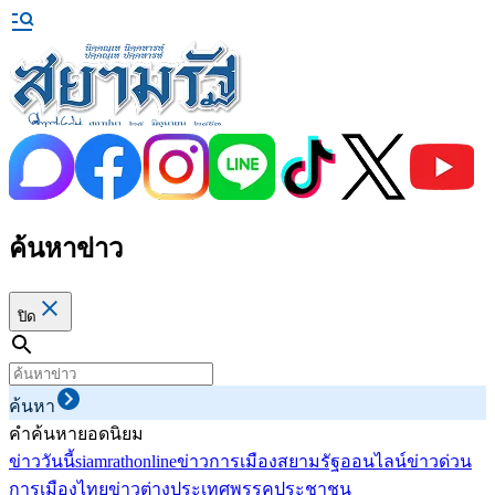
ค้นหาข่าว
ปิด
ค้นหา
คำค้นหายอดนิยม
ข่าววันนี้
siamrathonline
ข่าวการเมือง
สยามรัฐออนไลน์
ข่าวด่วน
การเมืองไทย
ข่าวต่างประเทศ
พรรคประชาชน