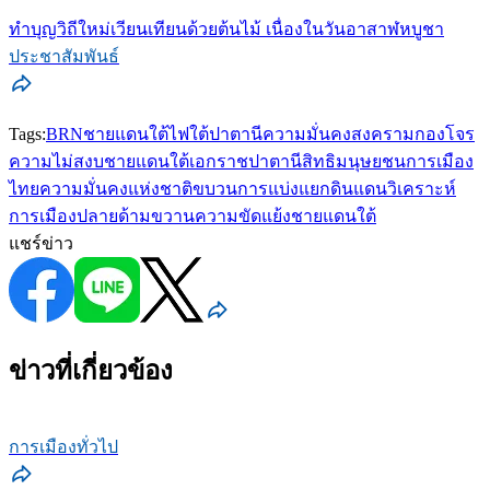
ทำบุญวิถีใหม่เวียนเทียนด้วยต้นไม้ เนื่องในวันอาสาฬหบูชา
ประชาสัมพันธ์
Tags:
BRN
ชายแดนใต้
ไฟใต้
ปาตานี
ความมั่นคง
สงครามกองโจร
ความไม่สงบชายแดนใต้
เอกราชปาตานี
สิทธิมนุษยชน
การเมือง
ไทย
ความมั่นคงแห่งชาติ
ขบวนการแบ่งแยกดินแดน
วิเคราะห์
การเมือง
ปลายด้ามขวาน
ความขัดแย้งชายแดนใต้
แชร์ข่าว
ข่าวที่เกี่ยวข้อง
การเมืองทั่วไป