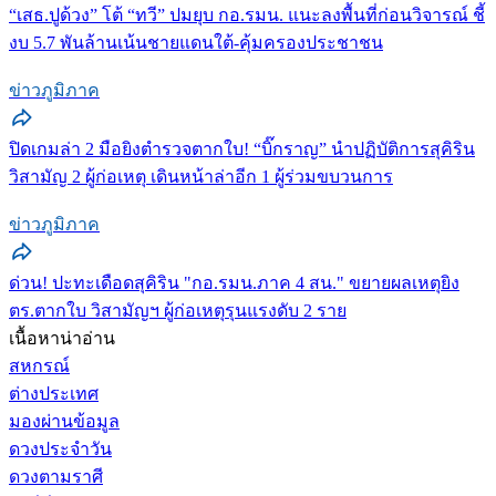
“เสธ.ปูด้วง” โต้ “ทวี” ปมยุบ กอ.รมน. แนะลงพื้นที่ก่อนวิจารณ์ ชี้
งบ 5.7 พันล้านเน้นชายแดนใต้-คุ้มครองประชาชน
ข่าวภูมิภาค
ปิดเกมล่า 2 มือยิงตำรวจตากใบ! “บิ๊กราญ” นำปฏิบัติการสุคิริน
วิสามัญ 2 ผู้ก่อเหตุ เดินหน้าล่าอีก 1 ผู้ร่วมขบวนการ
ข่าวภูมิภาค
ด่วน! ปะทะเดือดสุคิริน "กอ.รมน.ภาค 4 สน." ขยายผลเหตุยิง
ตร.ตากใบ วิสามัญฯ ผู้ก่อเหตุรุนแรงดับ 2 ราย
เนื้อหาน่าอ่าน
สหกรณ์
ต่างประเทศ
มองผ่านข้อมูล
ดวงประจำวัน
ดวงตามราศี