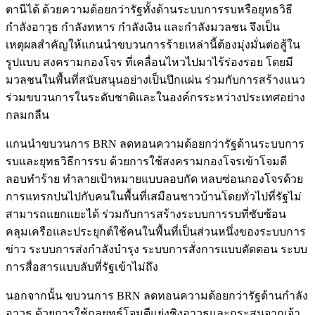
ตานีได้ ด้วยความด้อยกว่ารัฐทั้งด้านระบบการรบหรือยุทธวิธี
กำลังอาวุธ กำลังทหาร กำลังเงิน และกำลังมวลชน จึงเป็น
เหตุผลสำคัญให้แกนนำขบวนการร้ายเหล่านี้ต้องมุ่งมั่นต่อสู้ใน
รูปแบบ สงครามกองโจร ที่เคลื่อนไหวไปมาไร้ร่องรอย โดยมี
มวลชนในพื้นที่สนับสนุนอย่างเป็นปึกแผ่น ร่วมกับการสร้างแนว
ร่วมขบวนการในระดับชาติและในองค์กรระหว่างประเทศอย่าง
กลมกลืน
แกนนำขบวนการ BRN ลดทอนความด้อยกว่ารัฐด้านระบบการ
รบและยุทธวิธีการรบ ด้วยการใช้สงครามกองโจรเข้าโจมตี
ลอบทำร้าย ทำลายเป้าหมายแบบลอบกัด หลบซ่อนกองโจรด้วย
การแทรกปนไปกับคนในพื้นที่เสมือนชาวบ้านโดยทั่วไปที่รัฐไม่
สามารถแยกแยะได้ ร่วมกับการสร้างระบบการรบที่ซับซ้อน
คลุมเครือและประยุกต์ใช้คนในพื้นที่เป็นส่วนหนึ่งของระบบการ
ข่าว ระบบการส่งกำลังบำรุง ระบบการสั่งการแบบตัดตอน ระบบ
การสื่อสารแบบลับที่รัฐเข้าไม่ถึง
นอกจากนั้น ขบวนการ BRN ลดทอนความด้อยกว่ารัฐด้านกำลัง
อาวุธ ด้วยการใช้กลยุทธ์โจมตีแย่งชิงอาวุธและกระสุนจากเจ้า