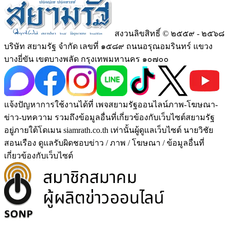
สงวนลิขสิทธิ์ © ๒๕๕๙ - ๒๕๖๘
บริษัท สยามรัฐ จำกัด เลขที่ ๑๕๘๙ ถนนอรุณอมรินทร์ แขวง
บางยี่ขัน เขตบางพลัด กรุงเทพมหานคร ๑๐๗๐๐
แจ้งปัญหาการใช้งานได้ที่ เพจสยามรัฐออนไลน์ภาพ-โฆษณา-
ข่าว-บทความ รวมถึงข้อมูลอื่นที่เกี่ยวข้องกับเว็บไซต์สยามรัฐ
อยู่ภายใต้โดเมน siamrath.co.th เท่านั้น
ผู้ดูแลเว็บไซต์ นายวิชัย
สอนเรือง ดูแลรับผิดชอบข่าว / ภาพ / โฆษณา / ข้อมูลอื่นที่
เกี่ยวข้องกับเว็บไซต์