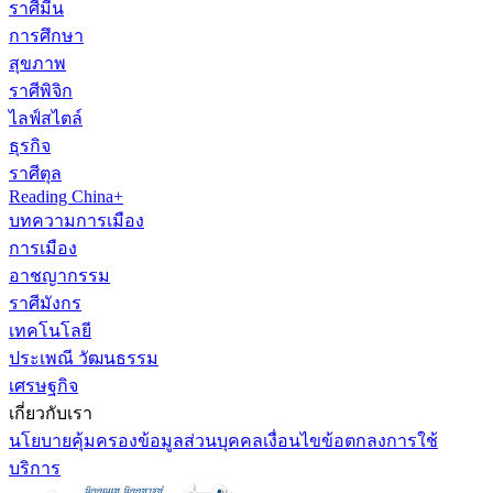
ราศีมีน
การศึกษา
สุขภาพ
ราศีพิจิก
ไลฟ์สไตล์
ธุรกิจ
ราศีตุล
Reading China+
บทความการเมือง
การเมือง
อาชญากรรม
ราศีมังกร
เทคโนโลยี
ประเพณี วัฒนธรรม
เศรษฐกิจ
เกี่ยวกับเรา
นโยบายคุ้มครองข้อมูลส่วนบุคคล
เงื่อนไขข้อตกลงการใช้
บริการ