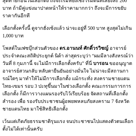
สุดท้ายก่อนวันเลือกตั้ง ถึงจะเริ่มหยั่งเชิง เริ่มต้นที่เสียงละ 200
บาท ถ้ามีคู่แข่งมาปาดหน้าให้ราคามากกว่า ถึงจะมีการขยับ
ราคากันอีกที
เลือกตั้งครั้งนี้ ดูจากฮั่งเซ้งแล้ว น่าจะอยู่ที่ 500 บาท สูงสุดไม่เกิน
1,000 บาท
โพสต์ในเฟซบุ๊กส่วนตัวของ
ดร.อานนท์ ศักดิ์วรวิชญ์
อาจารย์
ประจำคณะสถิติประยุกต์ นิด้า ล่าสุดระบุว่า “ผมมีลางสังหรณ์ว่า
วันที่ 8 กุมภานี้ จะไม่มีการเลือกตั้งครับ” ที่นี่
บารอน
ขออนุญาต
อาจารย์สวนกลับ หลับตายืนยันอย่างมั่นใจ ไม่น่าจะมีสถานกา
รณ์ใดๆ มาทำให้ไม่มีการเลือกตั้ง แม้กระทั่ง สงครามชายแดน
ไทย-เขมร รอบ 3 ปะทุขึ้นมาในช่วงเลือกตั้ง คณะกรรมการการ
เลือกตั้ง ก็มีการวางแผนรองรับไว้เรียบร้อย จัดสถานที่เลือกตั้ง
สำรอง เพื่อ รองรับประชาชนผู้อพยพหลบภัยสงคราม 7 จังหวัด
ชายแดนไทย มาใช้สิทธิเลือกตั้ง
เว้นแต่เกิดภัยธรรมชาติรุนแรง จนประชาชนไปแสดงตัวตนเลือก
ตั้งไม่ได้เท่านั้นครับ