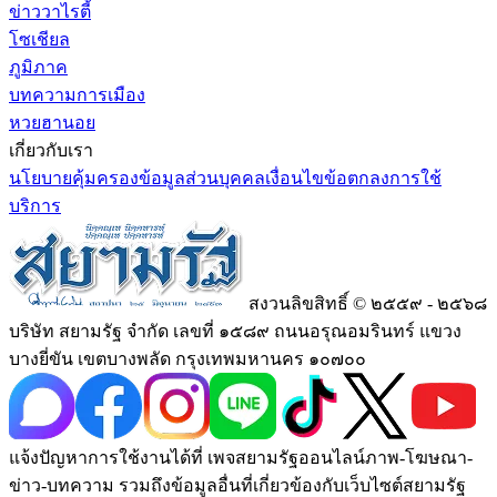
ข่าววาไรตี้
โซเชียล
ภูมิภาค
บทความการเมือง
หวยฮานอย
เกี่ยวกับเรา
นโยบายคุ้มครองข้อมูลส่วนบุคคล
เงื่อนไขข้อตกลงการใช้
บริการ
สงวนลิขสิทธิ์ © ๒๕๕๙ - ๒๕๖๘
บริษัท สยามรัฐ จำกัด เลขที่ ๑๕๘๙ ถนนอรุณอมรินทร์ แขวง
บางยี่ขัน เขตบางพลัด กรุงเทพมหานคร ๑๐๗๐๐
แจ้งปัญหาการใช้งานได้ที่ เพจสยามรัฐออนไลน์ภาพ-โฆษณา-
ข่าว-บทความ รวมถึงข้อมูลอื่นที่เกี่ยวข้องกับเว็บไซต์สยามรัฐ