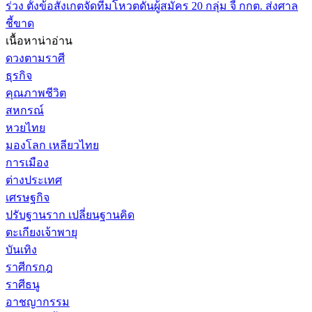
ร่วง ตั้งข้อสังเกตจัดทีมโหวตดันผู้สมัคร 20 กลุ่ม จี้ กกต. ส่งศาล
ชี้ขาด
เนื้อหาน่าอ่าน
ดวงตามราศี
ธุรกิจ
คุณภาพชีวิต
สหกรณ์
หวยไทย
มองโลก เหลียวไทย
การเมือง
ต่างประเทศ
เศรษฐกิจ
ปรับฐานราก เปลี่ยนฐานคิด
ตะเกียงเจ้าพายุ
บันเทิง
ราศีกรกฎ
ราศีธนู
อาชญากรรม