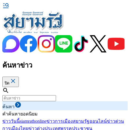
ค้นหาข่าว
ปิด
ค้นหา
คำค้นหายอดนิยม
ข่าววันนี้
siamrathonline
ข่าวการเมือง
สยามรัฐออนไลน์
ข่าวด่วน
การเมืองไทย
ข่าวต่างประเทศ
พรรคประชาชน