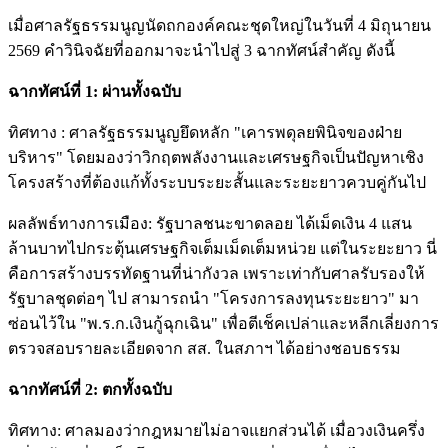
เมื่อศาลรัฐธรรมนูญนัดถกองค์คณะชุดใหญ่ในวันที่ 4 มิถุนายน
2569 คำวินิจฉัยที่ออกมาจะนำไปสู่ 3 ฉากทัศน์สำคัญ ดังนี้
ฉากทัศน์ที่ 1: ผ่านทั้งฉบับ
ทิศทาง : ศาลรัฐธรรมนูญยึดหลัก "เคารพดุลยพินิจของฝ่าย
บริหาร" โดยมองว่าวิกฤตพลังงานและเศรษฐกิจเป็นปัญหาเชิง
โครงสร้างที่ต้องแก้ทั้งระบบระยะสั้นและระยะยาวควบคู่กันไป
ผลลัพธ์ทางการเมือง: รัฐบาลชนะขาดลอย ได้เม็ดเงิน 4 แสน
ล้านบาทไปกระตุ้นเศรษฐกิจเต็มเม็ดเต็มหน่วย แต่ในระยะยาว นี่
คือการสร้างบรรทัดฐานที่น่ากังวล เพราะเท่ากับศาลรับรองให้
รัฐบาลชุดต่อๆ ไป สามารถนำ "โครงการลงทุนระยะยาว" มา
ซ่อนไว้ใน "พ.ร.ก.เงินกู้ฉุกเฉิน" เพื่อตีเช็คเปล่าและหลีกเลี่ยงการ
ตรวจสอบรายละเอียดจาก สส. ในสภาฯ ได้อย่างชอบธรรม
ฉากทัศน์ที่ 2: ตกทั้งฉบับ
ทิศทาง: ศาลมองว่ากฎหมายไม่อาจแยกส่วนได้ เมื่อวงเงินครึ่ง