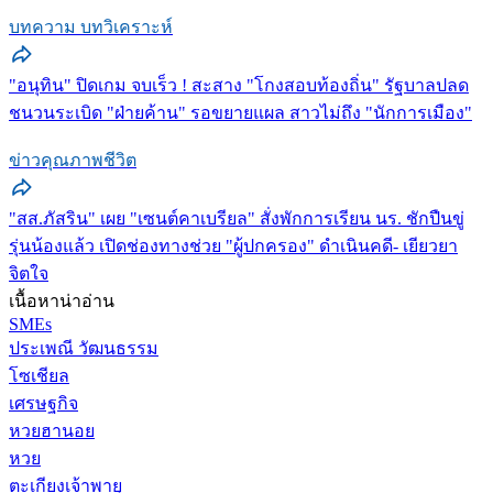
บทความ บทวิเคราะห์
"อนุทิน" ปิดเกม จบเร็ว ! สะสาง "โกงสอบท้องถิ่น" รัฐบาลปลด
ชนวนระเบิด "ฝ่ายค้าน" รอขยายแผล สาวไม่ถึง "นักการเมือง"
ข่าวคุณภาพชีวิต
"สส.ภัสริน" เผย "เซนต์คาเบรียล" สั่งพักการเรียน นร. ชักปืนขู่
รุ่นน้องแล้ว เปิดช่องทางช่วย "ผู้ปกครอง" ดำเนินคดี- เยียวยา
จิตใจ
เนื้อหาน่าอ่าน
SMEs
ประเพณี วัฒนธรรม
โซเชียล
เศรษฐกิจ
หวยฮานอย
หวย
ตะเกียงเจ้าพายุ