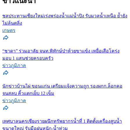
ข่าวแนะนำ
ชลประทานเชียงใหม่เร่งพร่องน้ำแม่น้ำปิง รับมวลน้ำเหนือ ย้ำยัง
ไม่ล้นตลิ่ง
เกษตร
“ชาดา” ร่วมอาลัย จนท.พิทักษ์ป่าห้วยขาแข้ง เหยื่อเสือโคร่ง
มอบ 1 แสนช่วยครอบครัว
ข่าวภูมิภาค
นักข่าวบ้านไผ่ ขอนแก่น เตรียมแจ้งความถูก รองผกก.ล็อกคอ
จนสลบ คิ้วแตกเย็บ 12 เข็ม
ข่าวภูมิภาค
เทศบาลนครเชียงรายผนึกทรัพยากรน้ำที่ 1 ติดตั้งเครื่องสูบน้ำ
ขนาดใหญ่ รับมือฝนหนัก-น้ำท่วม