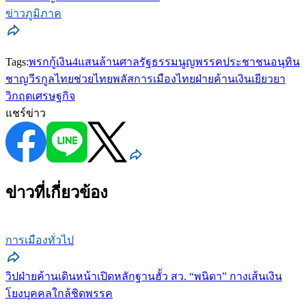
ข่าวภูมิภาค
Tags:
พรกกู้เงิน4แสนล้าน
ศาลรัฐธรรมนูญ
พรรคประชาชน
อนุทิน
ชาญวีรกูล
ไทยช่วยไทยพลัส
การเมืองไทย
ฝ่ายค้าน
เงินเยียวยา
วิกฤตเศรษฐกิจ
แชร์ข่าว
ข่าวที่เกี่ยวข้อง
การเมืองทั่วไป
วิปฝ่ายค้านเดินหน้าเปิดหลักฐานฮั้ว สว. “พนิดา” กางเส้นเงิน
โยงบุคคลใกล้ชิดพรรค