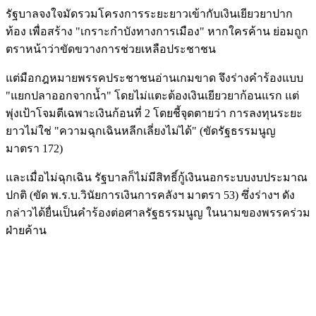
รัฐบาลจงใจมัดรวมโครงการระยะยาวเข้ากับเงินเยียวยาปาก
ท้อง เพื่อสร้าง "เกราะกำบังทางการเมือง" หากใครค้าน ย่อมถูก
ตราหน้าว่าขัดขวางการช่วยเหลือประชาชน
แต่มือกฎหมายพรรคประชาชนอ่านเกมขาด จึงร่างคำร้องแบบ
"แยกปลาออกจากน้ำ" โดยไม่แตะต้องเงินเยียวยาก้อนแรก แต่
พุ่งเป้าโจมตีเฉพาะเงินก้อนที่ 2 โดยชี้จุดตายว่า การลงทุนระยะ
ยาวไม่ใช่ "ความฉุกเฉินหลีกเลี่ยงไม่ได้" (ขัดรัฐธรรมนูญ
มาตรา 172)
และเมื่อไม่ฉุกเฉิน รัฐบาลก็ไม่มีสิทธิ์กู้เงินนอกระบบงบประมาณ
ปกติ (ขัด พ.ร.บ.วินัยการเงินการคลังฯ มาตรา 53) ซึ่งร่างฯ ดัง
กล่าวได้ยื่นเป็นคำร้องต่อศาลรัฐธรรมนูญ ในนามของพรรคร่วม
ฝ่ายค้าน