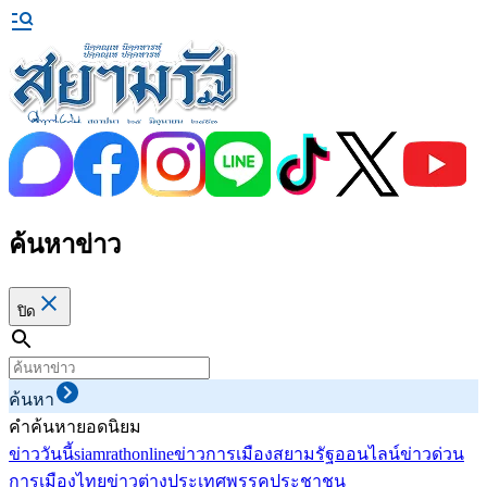
ค้นหาข่าว
ปิด
ค้นหา
คำค้นหายอดนิยม
ข่าววันนี้
siamrathonline
ข่าวการเมือง
สยามรัฐออนไลน์
ข่าวด่วน
การเมืองไทย
ข่าวต่างประเทศ
พรรคประชาชน