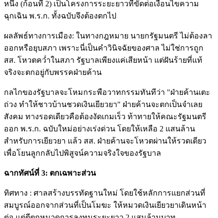
หนึ่ง (ก้อนที่ 2) เป็นโครงการระยะยาวที่ขัดต่อเงื่อนไขความ
ฉุกเฉิน พ.ร.ก. ทั้งฉบับจึงต้องตกไป
ผลลัพธ์ทางการเมือง: ในทางกฎหมาย นายกรัฐมนตรี ไม่ต้องลา
ออกหรือยุบสภา เพราะนี่เป็นคำวินิจฉัยของศาล ไม่ใช่การถูก
สส. โหวตคว่ำในสภา รัฐบาลเพียงแค่เสียหน้า แต่ฝันร้ายที่แท้
จริงจะตกอยู่กับพรรคฝ่ายค้าน
กลไกของรัฐบาลจะโหมกระพือวาทกรรมทันทีว่า "ฝ่ายค้านเตะ
ถ่วง ทำให้ชาวบ้านชวดเงินเยียวยา" ฝ่ายค้านจะตกเป็นจำเลย
สังคม ทางรอดเดียวคือต้องงัดเกมเร็ว ท้าทายให้คณะรัฐมนตรี
ออก พ.ร.ก. ฉบับใหม่อย่างเร่งด่วน โดยให้เหลือ 2 แสนล้าน
สำหรับการเยียวยา แล้ว สส. ฝ่ายค้านจะโหวตผ่านให้รวดเดียว
เพื่อโยนลูกกลับไปพิสูจน์ความจริงใจของรัฐบาล
ฉากทัศน์ที่ 3: ตกเฉพาะส่วน
ทิศทาง : ศาลสร้างบรรทัดฐานใหม่ โดยใช้หลักการแยกส่วนที่
สมบูรณ์ออกจากส่วนที่เป็นโมฆะ ให้หมวดเงินเยียวยาเดินหน้า
ต่อ แต่ตีตกหมวดการลงทุนระยะยาว 2 แสนล้านบาท