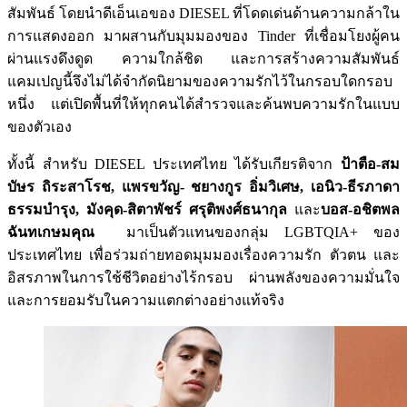
สัมพันธ์ โดยนำดีเอ็นเอของ DIESEL ที่โดดเด่นด้านความกล้าใน
การแสดงออก มาผสานกับมุมมองของ Tinder ที่เชื่อมโยงผู้คน
ผ่านแรงดึงดูด ความใกล้ชิด และการสร้างความสัมพันธ์
แคมเปญนี้จึงไม่ได้จำกัดนิยามของความรักไว้ในกรอบใดกรอบ
หนึ่ง แต่เปิดพื้นที่ให้ทุกคนได้สำรวจและค้นพบความรักในแบบ
ของตัวเอง
ทั้งนี้ สำหรับ DIESEL ประเทศไทย ได้รับเกียรติจาก
ป้าตือ-สม
บัษร ถิระสาโรช, แพรขวัญ- ชยางกูร อิ่มวิเศษ, เอนิว-ธีรภาดา
ธรรมบำรุง, มังคุด-สิตาพัชร์ ศรุติพงศ์ธนากุล
และ
บอส-อชิตพล
ฉันทเกษมคุณ
มาเป็นตัวแทนของกลุ่ม LGBTQIA+ ของ
ประเทศไทย เพื่อร่วมถ่ายทอดมุมมองเรื่องความรัก ตัวตน และ
อิสรภาพในการใช้ชีวิตอย่างไร้กรอบ ผ่านพลังของความมั่นใจ
และการยอมรับในความแตกต่างอย่างแท้จริง