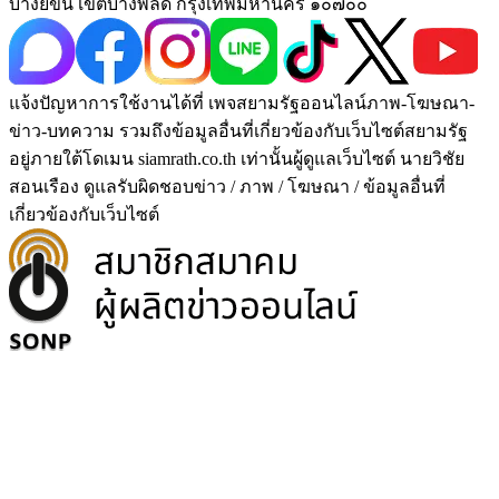
บางยี่ขัน เขตบางพลัด กรุงเทพมหานคร ๑๐๗๐๐
แจ้งปัญหาการใช้งานได้ที่ เพจสยามรัฐออนไลน์ภาพ-โฆษณา-
ข่าว-บทความ รวมถึงข้อมูลอื่นที่เกี่ยวข้องกับเว็บไซต์สยามรัฐ
อยู่ภายใต้โดเมน siamrath.co.th เท่านั้น
ผู้ดูแลเว็บไซต์ นายวิชัย
สอนเรือง ดูแลรับผิดชอบข่าว / ภาพ / โฆษณา / ข้อมูลอื่นที่
เกี่ยวข้องกับเว็บไซต์