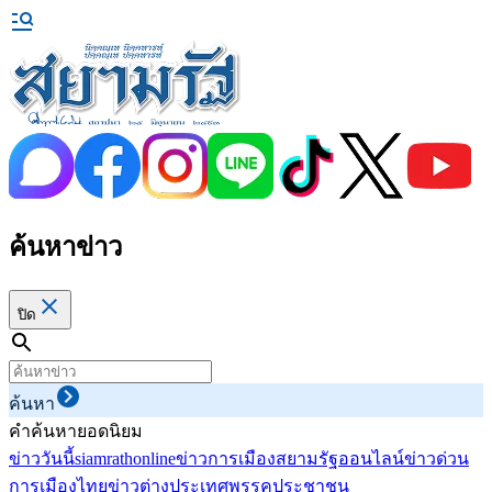
ค้นหาข่าว
ปิด
ค้นหา
คำค้นหายอดนิยม
ข่าววันนี้
siamrathonline
ข่าวการเมือง
สยามรัฐออนไลน์
ข่าวด่วน
การเมืองไทย
ข่าวต่างประเทศ
พรรคประชาชน