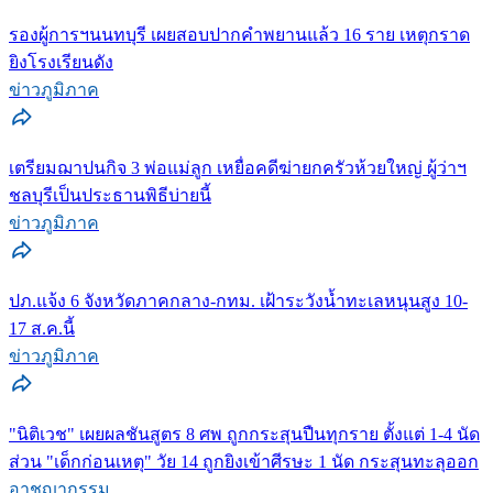
รองผู้การฯนนทบุรี เผยสอบปากคำพยานแล้ว 16 ราย เหตุกราด
ยิงโรงเรียนดัง
ข่าวภูมิภาค
เตรียมฌาปนกิจ 3 พ่อแม่ลูก เหยื่อคดีฆ่ายกครัวห้วยใหญ่ ผู้ว่าฯ
ชลบุรีเป็นประธานพิธีบ่ายนี้
ข่าวภูมิภาค
ปภ.แจ้ง 6 จังหวัดภาคกลาง-กทม. เฝ้าระวังน้ำทะเลหนุนสูง 10-
17 ส.ค.นี้
ข่าวภูมิภาค
"นิติเวช" เผยผลชันสูตร 8 ศพ ถูกกระสุนปืนทุกราย ตั้งแต่ 1-4 นัด
ส่วน "เด็กก่อนเหตุ" วัย 14 ถูกยิงเข้าศีรษะ 1 นัด กระสุนทะลุออก
อาชญากรรม