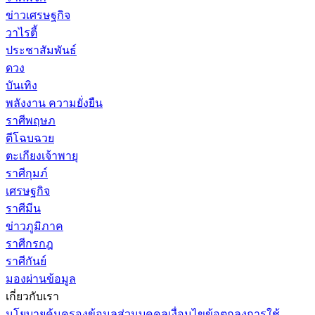
ข่าวเศรษฐกิจ
วาไรตี้
ประชาสัมพันธ์
ดวง
บันเทิง
พลังงาน ความยั่งยืน
ราศีพฤษภ
ตีโฉบฉวย
ตะเกียงเจ้าพายุ
ราศีกุมภ์
เศรษฐกิจ
ราศีมีน
ข่าวภูมิภาค
ราศีกรกฎ
ราศีกันย์
มองผ่านข้อมูล
เกี่ยวกับเรา
นโยบายคุ้มครองข้อมูลส่วนบุคคล
เงื่อนไขข้อตกลงการใช้