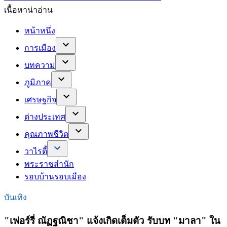
เนื้อหาน่าอ่าน
หน้าหนึ่ง
การเมือง
บทความ
ภูมิภาค
เศรษฐกิจ
ต่างประเทศ
คุณภาพชีวิต
วาไรตี้
พระราชสำนัก
รอบบ้านรอบเมือง
บันเทิง
"เฟอร์รี่ ณัฏฐณิชา" แจ้งเกิดเต็มตัว รับบท "มาลา" ใน