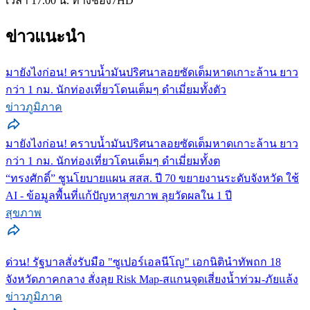
เวลา 17.00 น. ทางช่อง7HD
ข่าวแนะนำ
มายังไงก่อน! คราบน้ำมันปริศนาลอยซัดเต็มหาดเกาะล้าน ยาว
กว่า 1 กม. นักท่องเที่ยวโดนเต็มๆ ดำเมี่ยมทั้งตัว
ข่าวภูมิภาค
มายังไงก่อน! คราบน้ำมันปริศนาลอยซัดเต็มหาดเกาะล้าน ยาว
กว่า 1 กม. นักท่องเที่ยวโดนเต็มๆ ดำเมี่ยมทั้งต
“ทรงศักดิ์” ชูนโยบายแผน สสส. ปี 70 ขยายงานระดับจังหวัด ใช้
AI - ข้อมูลพื้นที่แก้ปัญหาสุขภาพ ลุยวัดผลใน 1 ปี
สุขภาพ
ด่วน! รัฐบาลสั่งรับมือ "ซูเปอร์เอลนีโญ" เอกนิตินำทัพถก 18
จังหวัดภาคกลาง สั่งลุย Risk Map-สแกนจุดเสี่ยงน้ำท่วม-ภัยแล้ง
ข่าวภูมิภาค