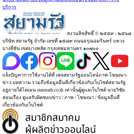
บริการ
สงวนลิขสิทธิ์ © ๒๕๕๙ - ๒๕๖๘
บริษัท สยามรัฐ จำกัด เลขที่ ๑๕๘๙ ถนนอรุณอมรินทร์ แขวง
บางยี่ขัน เขตบางพลัด กรุงเทพมหานคร ๑๐๗๐๐
แจ้งปัญหาการใช้งานได้ที่ เพจสยามรัฐออนไลน์ภาพ-โฆษณา-
ข่าว-บทความ รวมถึงข้อมูลอื่นที่เกี่ยวข้องกับเว็บไซต์สยามรัฐ
อยู่ภายใต้โดเมน siamrath.co.th เท่านั้น
ผู้ดูแลเว็บไซต์ นายวิชัย
สอนเรือง ดูแลรับผิดชอบข่าว / ภาพ / โฆษณา / ข้อมูลอื่นที่
เกี่ยวข้องกับเว็บไซต์