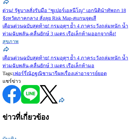
ด่วน! รัฐบาลสั่งรับมือ "ซูเปอร์เอลนีโญ" เอกนิตินำทัพถก 18
จังหวัดภาคกลาง สั่งลุย Risk Map-สแกนจุดเสี
เตือนด่วนฉบับสุดท้าย! กรมอุตุฯ ย้ำ 4 ภาคระวังถล่มหนัก น้ำ
ท่วมฉับพลัน-คลื่นยักษ์ 3 เมตร เรือเล็กห้ามออกจากฝั่ง!
สุขภาพ
เตือนด่วนฉบับสุดท้าย! กรมอุตุฯ ย้ำ 4 ภาคระวังถล่มหนัก น้ำ
ท่วมฉับพลัน-คลื่นยักษ์ 3 เมตร เรือเล็กห้ามอ
Tags:
เฟอร์รี่ณัฏฐณิชา
นารีผล
เรื่องเล่าอาจารย์ยอด
แชร์ข่าว
ข่าวที่เกี่ยวข้อง
บันเทิง