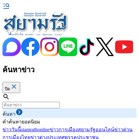
ค้นหาข่าว
ปิด
ค้นหา
คำค้นหายอดนิยม
ข่าววันนี้
siamrathonline
ข่าวการเมือง
สยามรัฐออนไลน์
ข่าวด่วน
การเมืองไทย
ข่าวต่างประเทศ
พรรคประชาชน