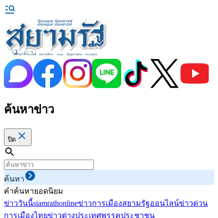
ค้นหาข่าว
ปิด
ค้นหา
คำค้นหายอดนิยม
ข่าววันนี้
siamrathonline
ข่าวการเมือง
สยามรัฐออนไลน์
ข่าวด่วน
การเมืองไทย
ข่าวต่างประเทศ
พรรคประชาชน