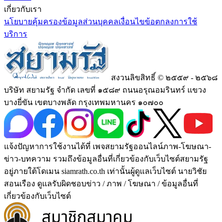
เกี่ยวกับเรา
นโยบายคุ้มครองข้อมูลส่วนบุคคล
เงื่อนไขข้อตกลงการใช้
บริการ
สงวนลิขสิทธิ์ © ๒๕๕๙ - ๒๕๖๘
บริษัท สยามรัฐ จำกัด เลขที่ ๑๕๘๙ ถนนอรุณอมรินทร์ แขวง
บางยี่ขัน เขตบางพลัด กรุงเทพมหานคร ๑๐๗๐๐
แจ้งปัญหาการใช้งานได้ที่ เพจสยามรัฐออนไลน์ภาพ-โฆษณา-
ข่าว-บทความ รวมถึงข้อมูลอื่นที่เกี่ยวข้องกับเว็บไซต์สยามรัฐ
อยู่ภายใต้โดเมน siamrath.co.th เท่านั้น
ผู้ดูแลเว็บไซต์ นายวิชัย
สอนเรือง ดูแลรับผิดชอบข่าว / ภาพ / โฆษณา / ข้อมูลอื่นที่
เกี่ยวข้องกับเว็บไซต์