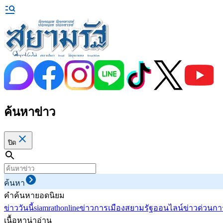
ค้นหาข่าว
ปิด
ค้นหา
คำค้นหายอดนิยม
ข่าววันนี้
siamrathonline
ข่าวการเมือง
สยามรัฐออนไลน์
ข่าวด่วน
กา
เนื้อหาน่าอ่าน