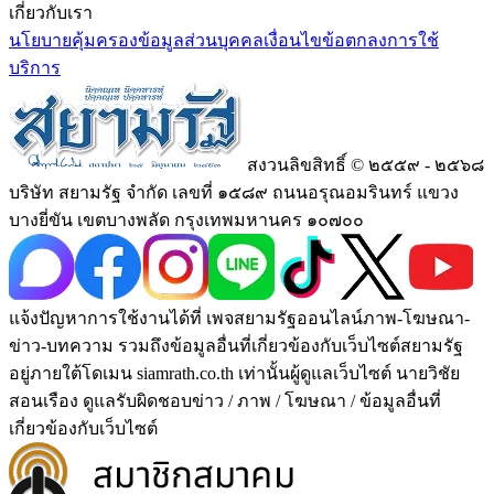
เกี่ยวกับเรา
นโยบายคุ้มครองข้อมูลส่วนบุคคล
เงื่อนไขข้อตกลงการใช้
บริการ
สงวนลิขสิทธิ์ © ๒๕๕๙ - ๒๕๖๘
บริษัท สยามรัฐ จำกัด เลขที่ ๑๕๘๙ ถนนอรุณอมรินทร์ แขวง
บางยี่ขัน เขตบางพลัด กรุงเทพมหานคร ๑๐๗๐๐
แจ้งปัญหาการใช้งานได้ที่ เพจสยามรัฐออนไลน์ภาพ-โฆษณา-
ข่าว-บทความ รวมถึงข้อมูลอื่นที่เกี่ยวข้องกับเว็บไซต์สยามรัฐ
อยู่ภายใต้โดเมน siamrath.co.th เท่านั้น
ผู้ดูแลเว็บไซต์ นายวิชัย
สอนเรือง ดูแลรับผิดชอบข่าว / ภาพ / โฆษณา / ข้อมูลอื่นที่
เกี่ยวข้องกับเว็บไซต์