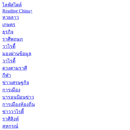
ไลฟ์สไตล์
Reading China+
หวยลาว
เกษตร
ธุรกิจ
ราศีพฤษภ
วาไรตี้
มองผ่านข้อมูล
วาไรตี้
ดวงตามราศี
กีฬา
ข่าวเศรษฐกิจ
การเมือง
บารอนป้อนข่าว
การเมืองท้องถิ่น
ข่าววาไรตี้
ราศีสิงห์
สหกรณ์