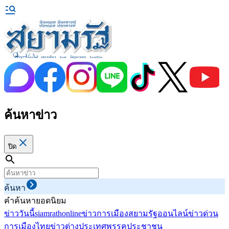
ค้นหาข่าว
ปิด
ค้นหา
คำค้นหายอดนิยม
ข่าววันนี้
siamrathonline
ข่าวการเมือง
สยามรัฐออนไลน์
ข่าวด่วน
การเมืองไทย
ข่าวต่างประเทศ
พรรคประชาชน