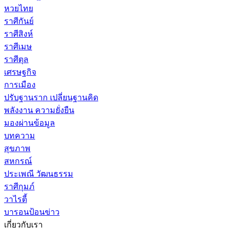
หวยไทย
ราศีกันย์
ราศีสิงห์
ราศีเมษ
ราศีตุล
เศรษฐกิจ
การเมือง
ปรับฐานราก เปลี่ยนฐานคิด
พลังงาน ความยั่งยืน
มองผ่านข้อมูล
บทความ
สุขภาพ
สหกรณ์
ประเพณี วัฒนธรรม
ราศีกุมภ์
วาไรตี้
บารอนป้อนข่าว
เกี่ยวกับเรา