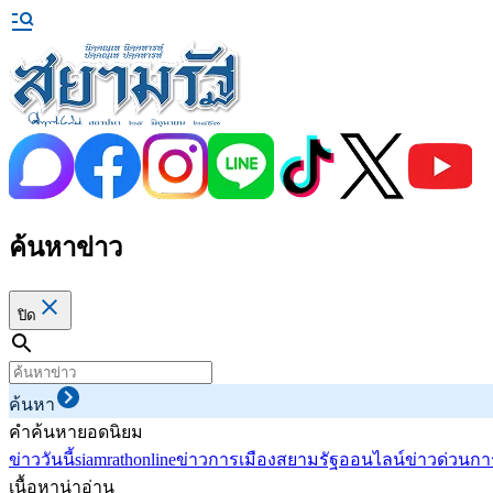
ค้นหาข่าว
ปิด
ค้นหา
คำค้นหายอดนิยม
ข่าววันนี้
siamrathonline
ข่าวการเมือง
สยามรัฐออนไลน์
ข่าวด่วน
กา
เนื้อหาน่าอ่าน