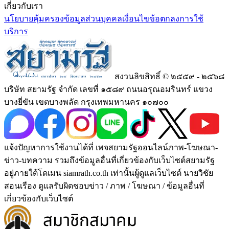
เกี่ยวกับเรา
นโยบายคุ้มครองข้อมูลส่วนบุคคล
เงื่อนไขข้อตกลงการใช้
บริการ
สงวนลิขสิทธิ์ © ๒๕๕๙ - ๒๕๖๘
บริษัท สยามรัฐ จำกัด เลขที่ ๑๕๘๙ ถนนอรุณอมรินทร์ แขวง
บางยี่ขัน เขตบางพลัด กรุงเทพมหานคร ๑๐๗๐๐
แจ้งปัญหาการใช้งานได้ที่ เพจสยามรัฐออนไลน์ภาพ-โฆษณา-
ข่าว-บทความ รวมถึงข้อมูลอื่นที่เกี่ยวข้องกับเว็บไซต์สยามรัฐ
อยู่ภายใต้โดเมน siamrath.co.th เท่านั้น
ผู้ดูแลเว็บไซต์ นายวิชัย
สอนเรือง ดูแลรับผิดชอบข่าว / ภาพ / โฆษณา / ข้อมูลอื่นที่
เกี่ยวข้องกับเว็บไซต์