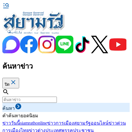
ค้นหาข่าว
ปิด
ค้นหา
คำค้นหายอดนิยม
ข่าววันนี้
siamrathonline
ข่าวการเมือง
สยามรัฐออนไลน์
ข่าวด่วน
การเมืองไทย
ข่าวต่างประเทศ
พรรคประชาชน