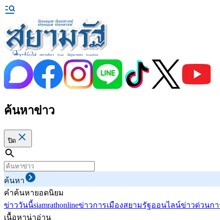
ค้นหาข่าว
ปิด
ค้นหา
คำค้นหายอดนิยม
ข่าววันนี้
siamrathonline
ข่าวการเมือง
สยามรัฐออนไลน์
ข่าวด่วน
กา
เนื้อหาน่าอ่าน