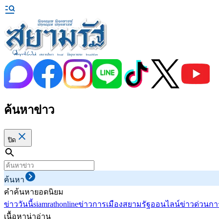
ค้นหาข่าว
ปิด
ค้นหา
คำค้นหายอดนิยม
ข่าววันนี้
siamrathonline
ข่าวการเมือง
สยามรัฐออนไลน์
ข่าวด่วน
กา
เนื้อหาน่าอ่าน