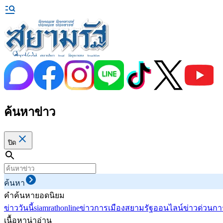
ค้นหาข่าว
ปิด
ค้นหา
คำค้นหายอดนิยม
ข่าววันนี้
siamrathonline
ข่าวการเมือง
สยามรัฐออนไลน์
ข่าวด่วน
กา
เนื้อหาน่าอ่าน