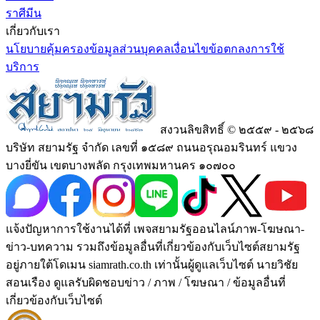
ราศีมีน
เกี่ยวกับเรา
นโยบายคุ้มครองข้อมูลส่วนบุคคล
เงื่อนไขข้อตกลงการใช้
บริการ
สงวนลิขสิทธิ์ © ๒๕๕๙ - ๒๕๖๘
บริษัท สยามรัฐ จำกัด เลขที่ ๑๕๘๙ ถนนอรุณอมรินทร์ แขวง
บางยี่ขัน เขตบางพลัด กรุงเทพมหานคร ๑๐๗๐๐
แจ้งปัญหาการใช้งานได้ที่ เพจสยามรัฐออนไลน์ภาพ-โฆษณา-
ข่าว-บทความ รวมถึงข้อมูลอื่นที่เกี่ยวข้องกับเว็บไซต์สยามรัฐ
อยู่ภายใต้โดเมน siamrath.co.th เท่านั้น
ผู้ดูแลเว็บไซต์ นายวิชัย
สอนเรือง ดูแลรับผิดชอบข่าว / ภาพ / โฆษณา / ข้อมูลอื่นที่
เกี่ยวข้องกับเว็บไซต์