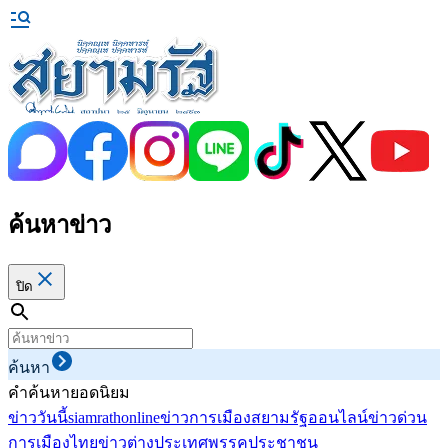
ค้นหาข่าว
ปิด
ค้นหา
คำค้นหายอดนิยม
ข่าววันนี้
siamrathonline
ข่าวการเมือง
สยามรัฐออนไลน์
ข่าวด่วน
การเมืองไทย
ข่าวต่างประเทศ
พรรคประชาชน