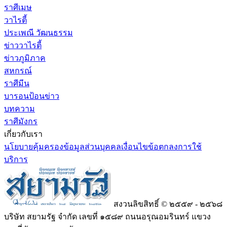
ราศีเมษ
วาไรตี้
ประเพณี วัฒนธรรม
ข่าววาไรตี้
ข่าวภูมิภาค
สหกรณ์
ราศีมีน
บารอนป้อนข่าว
บทความ
ราศีมังกร
เกี่ยวกับเรา
นโยบายคุ้มครองข้อมูลส่วนบุคคล
เงื่อนไขข้อตกลงการใช้
บริการ
สงวนลิขสิทธิ์ © ๒๕๕๙ - ๒๕๖๘
บริษัท สยามรัฐ จำกัด เลขที่ ๑๕๘๙ ถนนอรุณอมรินทร์ แขวง