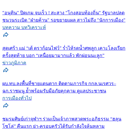
"อนุทิน" ปิดเกม จบเร็ว ! สะสาง "โกงสอบท้องถิ่น" รัฐบาลปลด
ชนวนระเบิด "ฝ่ายค้าน" รอขยายแผล สาวไม่ถึง "นักการเมือง"
บทความ บทวิเคราะห์
สุดเศร้า แม่ “เต้ ดราก้อนไฟว์” ร่ำไห้รดน้ำศพลูก เคาะโลงเรียก
ครั้งสุดท้าย บอก “เหนื่อยมามากแล้ว พักผ่อนนะลูก”
ข่าวภูมิภาค
ผบ.ทบ.ลงพื้นที่ชายแดนตาก ติดตามภารกิจ กกล.นเรศวร–
ฉก.ราชมนู ย้ำพร้อมรับมือภัยคุกคาม ดูแลประชาชน
การเมืองทั่วไป
ชมรมศิษย์เก่าจุฬาฯ ร่วมเป็นเจ้าภาพสวดพระอภิธรรม “ฮลุน
โซโล่” คืนแรก ย่า-ครอบครัวได้รับกำลังใจล้นหลาม