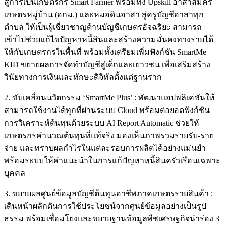
สู่การเป็นเกษตรกร Smart Farmer พร้อมทั้ง Upskill อาสาสมัคร
เกษตรหมู่บ้าน (อกม.) และหมอดินอาสา สู่ครูบัญชีอาสาทุก
ตำบล ให้เป็นผู้เชี่ยวชาญด้านบัญชีเกษตรอัจฉริยะ สามารถ
เข้าไปช่วยแก้ไขปัญหาหนี้สินและสร้างความมั่นคงทางรายได้
ให้กับเกษตรกรในพื้นที่ พร้อมทั้งเตรียมเพิ่มฟังก์ชัน SmartMe
KID ขยายผลการจัดทำบัญชีสู่เด็กและเยาวชน เพื่อเสริมสร้าง
วินัยทางการเงินและทักษะดิจิทัลตั้งแต่ฐานราก
2. ขับเคลื่อนนวัตกรรม ‘SmartMe Plus’ : พัฒนาแอปพลิเคชันให้
สามารถใช้งานได้ทุกที่ผ่านระบบ Cloud พร้อมต่อยอดฟังก์ชัน
การวิเคราะห์ต้นทุนด้วยระบบ AI Report Automatic ช่วยให้
เกษตรกรคำนวณต้นทุนที่แท้จริง มองเห็นภาพรวมรายรับ-ราย
จ่าย และทราบผลกำไรในแต่ละรอบการผลิตได้อย่างแม่นยำ
พร้อมระบบให้คำแนะนำในการแก้ปัญหาหนี้สินครัวเรือนเฉพาะ
บุคคล
3. ขยายผลศูนย์ข้อมูลบัญชีต้นทุนอาชีพภาคเกษตรรายสินค้า :
เดินหน้าผลักดันการใช้ประโยชน์จากศูนย์ข้อมูลอย่างเป็นรูป
ธรรม พร้อมเชื่อมโยงและขยายฐานข้อมูลพืชเศรษฐกิจนำร่อง 3