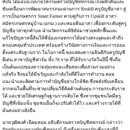
ทั้งนี้ ได้มอบนโยบายให้กรมตรวจบัญชีสหกรณ์ เร่งผลักดันและ
ขับเคลื่อนการพัฒนาสมรรถนะผ่านการ Reskill ครูบัญชีอาสา สู่
การเป็นเกษตรกร Smart Farmer ควบคู่กับการ Upskill อาสา
สมัครเกษตรหมู่บ้าน (อกม.) และหมอดินอาสา เพื่อยกระดับสู่ครู
บัญชีอาสาทุกตำบล นำนวัตกรรมดิจิทัลมาช่วยพลิกฟื้นและ
แก้ไขปัญหาหนี้สินให้พี่น้องเกษตรกรได้อย่างตรงจุดและทั่วถึง
ครอบคลุมทั่วประเทศ พร้อมสร้างวินัยทางการเงินและการออม
ตั้งแต่ระดับฐานราก ในโอกาสนี้ ขอแสดงความยินดีกับครูบัญชี
ดีเด่น สาขาบัญชีฟาร์ม ทั้ง 78 ราย ที่ได้รับรางวัลในปีนี้ ซึ่งถือ
เป็นต้นแบบของความทุ่มเทและเสียสละเพื่อส่วนรวมอย่าง
แท้จริง จึงขอให้มีขวัญและกำลังใจที่ดีในการทำงาน คอย
แนะนำและติดตามการทำบัญชีอย่างใกล้ชิด ซึ่งพลังขับเคลื่อน
จากคนในพื้นที่จะช่วยเปลี่ยนวิธีคิดด้านต้นทุน การยกระดับราย
ได้ และช่วยให้เศรษฐกิจฐานรากเติบโต ซึ่งหากชุมชนใดมีครู
บัญชีที่เข้มแข็ง ชุมชนนั้นก็จะปรับตัวได้ไว และสร้างรายได้ที่
มั่นคงอย่างยั่งยืน
นายวุฒิพงศ์ เนียมหอม อธิบดีกรมตรวจบัญชีสหกรณ์ กล่าวว่า
ปัจจุบันกรมตรวจบัญชีสหกรณ์ มีเครือข่ายครูบัญชีอาสาที่มี