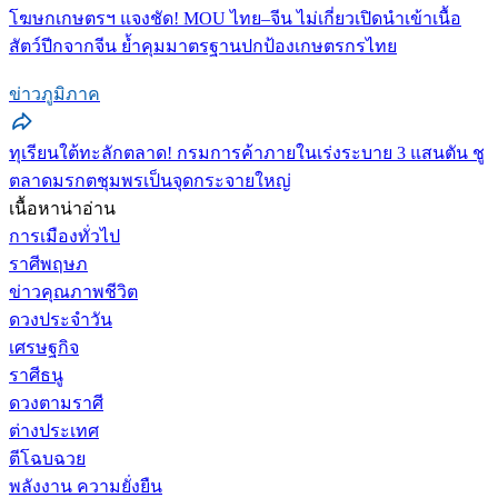
โฆษกเกษตรฯ แจงชัด! MOU ไทย–จีน ไม่เกี่ยวเปิดนำเข้าเนื้อ
สัตว์ปีกจากจีน ย้ำคุมมาตรฐานปกป้องเกษตรกรไทย
ข่าวภูมิภาค
ทุเรียนใต้ทะลักตลาด! กรมการค้าภายในเร่งระบาย 3 แสนตัน ชู
ตลาดมรกตชุมพรเป็นจุดกระจายใหญ่
เนื้อหาน่าอ่าน
การเมืองทั่วไป
ราศีพฤษภ
ข่าวคุณภาพชีวิต
ดวงประจำวัน
เศรษฐกิจ
ราศีธนู
ดวงตามราศี
ต่างประเทศ
ตีโฉบฉวย
พลังงาน ความยั่งยืน