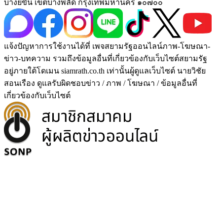
บางยี่ขัน เขตบางพลัด กรุงเทพมหานคร ๑๐๗๐๐
แจ้งปัญหาการใช้งานได้ที่ เพจสยามรัฐออนไลน์ภาพ-โฆษณา-
ข่าว-บทความ รวมถึงข้อมูลอื่นที่เกี่ยวข้องกับเว็บไซต์สยามรัฐ
อยู่ภายใต้โดเมน siamrath.co.th เท่านั้น
ผู้ดูแลเว็บไซต์ นายวิชัย
สอนเรือง ดูแลรับผิดชอบข่าว / ภาพ / โฆษณา / ข้อมูลอื่นที่
เกี่ยวข้องกับเว็บไซต์