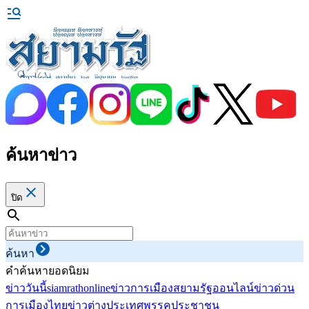
ค้นหาข่าว
ปิด
ค้นหา
คำค้นหายอดนิยม
ข่าววันนี้
siamrathonline
ข่าวการเมือง
สยามรัฐออนไลน์
ข่าวด่วน
การเมืองไทย
ข่าวต่างประเทศ
พรรคประชาชน