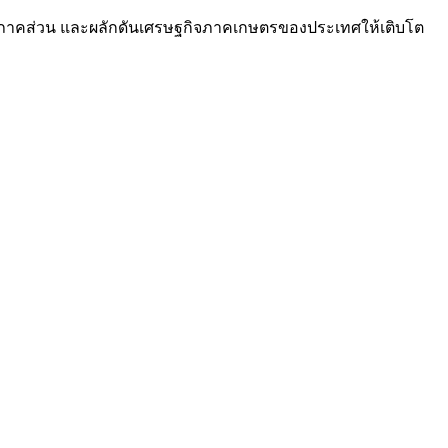
กภาคส่วน และผลักดันเศรษฐกิจภาคเกษตรของประเทศให้เติบโต