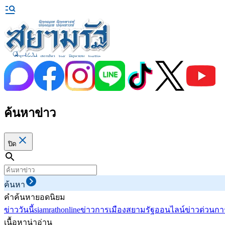
ค้นหาข่าว
ปิด
ค้นหา
คำค้นหายอดนิยม
ข่าววันนี้
siamrathonline
ข่าวการเมือง
สยามรัฐออนไลน์
ข่าวด่วน
กา
เนื้อหาน่าอ่าน