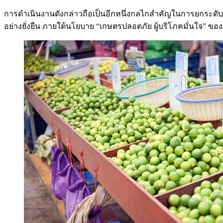
การดำเนินงานดังกล่าวถือเป็นอีกหนึ่งกลไกสำคัญในการยกระด
อย่างยั่งยืน ภายใต้นโยบาย “เกษตรปลอดภัย ผู้บริโภคมั่นใจ”