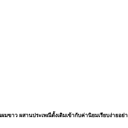
ักจนผมขาว ผสานประเพณีดั้งเดิมเข้ากับค่านิยมเรียบง่ายอย