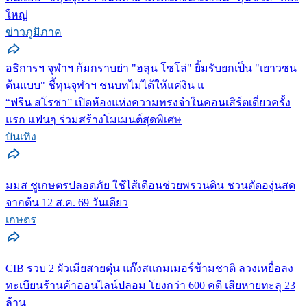
ใหญ่
ข่าวภูมิภาค
อธิการฯ จุฬาฯ ก้มกราบย่า "ฮลุน โซโล่" ยิ้มรับยกเป็น "เยาวชน
ต้นแบบ" ชี้ทุนจุฬาฯ ชนบทไม่ได้ให้แค่งิน แ
“ฟรีน สโรชา” เปิดห้องแห่งความทรงจำในคอนเสิร์ตเดี่ยวครั้ง
แรก แฟนๆ ร่วมสร้างโมเมนต์สุดพิเศษ
บันเทิง
มมส ชูเกษตรปลอดภัย ใช้ไส้เดือนช่วยพรวนดิน ชวนตัดองุ่นสด
จากต้น 12 ส.ค. 69 วันเดียว
เกษตร
CIB รวบ 2 ผัวเมียสายตุ๋น แก๊งสแกมเมอร์ข้ามชาติ ลวงเหยื่อลง
ทะเบียนร้านค้าออนไลน์ปลอม โยงกว่า 600 คดี เสียหายทะลุ 23
ล้าน