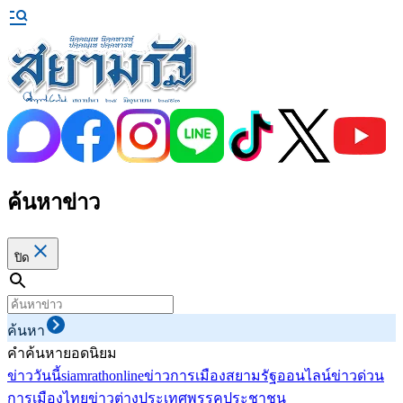
ค้นหาข่าว
ปิด
ค้นหา
คำค้นหายอดนิยม
ข่าววันนี้
siamrathonline
ข่าวการเมือง
สยามรัฐออนไลน์
ข่าวด่วน
การเมืองไทย
ข่าวต่างประเทศ
พรรคประชาชน