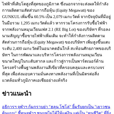
ไฟฟ้าที่เติบโตสูงที่สุดของภูมิภาค ซึ่งนอกจากจะส่งผลให้กำลัง
การผลิตตามสัดส่วนการถือหุ้น (Equity Megawatt) ของ
GUNKUL เพิ่มขึ้น 60.5% เป็น 2,079 เมกะวัตต์ จากปัจจุบันที่มีอยู่
ในมือรวม 1,295 เมกะวัตต์แล้ว หากรวมโครงการรับซื้อไฟฟ้า
จากพลังงานหมุนเวียนเฟส 2.1 (RE Big Lot) ของบริษัทฯ ที่รอลง
นามสัญญาซื้อขายไฟฟ้าเพิ่มเติม จะทำให้กำลังการผลิตตาม
สัดส่วนการถือหุ้น (Equity Megawatt) ของบริษัทฯ เพิ่มสูงขึ้นแตะ
ระดับ 2,400 เมกะวัตต์ในอนาคตอันใกล้ สะท้อนศักยภาพของบริ
ษัทฯ ในการพัฒนาและบริหารโครงการพลังงานหมุนเวียน
ขนาดใหญ่ในระดับสากล และก้าวสู่การเป็นพาร์ตเนอร์ด้าน
โครงสร้างพื้นฐานพลังงานสีเขียวที่ครอบคลุมและครบวงจร
ที่สุด เพื่อส่งมอบความมั่นคงทางพลังงานที่เป็นมิตรต่อสิ่ง
แวดล้อมทั่วภูมิภาคเอเชียอย่างแท้จริง
ข่าวแนะนำ
อธิการฯ จุฬาฯ ก้มกราบย่า "ฮลุน โซโล่" ยิ้มรับยกเป็น "เยาวชน
ต้นแบบ" ชี้ทุนจุฬาฯ ชนบทไม่ได้ให้แค่งิน แต่เป็น "ทุนชีวิต" ที่ยิ่ง