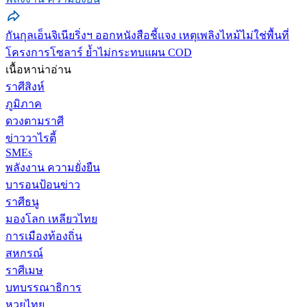
กันกุลเอ็นจิเนียริ่งฯ ออกหนังสือชี้แจง เหตุเพลิงไหม้ไม่ใช่พื้นที่
โครงการโซลาร์ ย้ำไม่กระทบแผน COD
เนื้อหาน่าอ่าน
ราศีสิงห์
ภูมิภาค
ดวงตามราศี
ข่าววาไรตี้
SMEs
พลังงาน ความยั่งยืน
บารอนป้อนข่าว
ราศีธนู
มองโลก เหลียวไทย
การเมืองท้องถิ่น
สหกรณ์
ราศีเมษ
บทบรรณาธิการ
หวยไทย