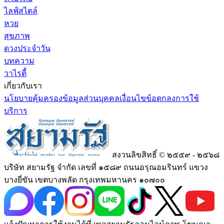
ไลฟ์สไตล์
หวย
สุขภาพ
ดวงประจำวัน
บทความ
วาไรตี้
เกี่ยวกับเรา
นโยบายคุ้มครองข้อมูลส่วนบุคคล
เงื่อนไขข้อตกลงการใช้
บริการ
สงวนลิขสิทธิ์ © ๒๕๕๙ - ๒๕๖๘
บริษัท สยามรัฐ จำกัด เลขที่ ๑๕๘๙ ถนนอรุณอมรินทร์ แขวง
บางยี่ขัน เขตบางพลัด กรุงเทพมหานคร ๑๐๗๐๐