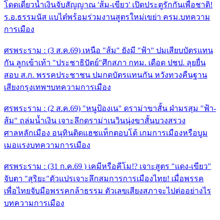
โดดเดี่ยวน้ำเงิน
จับสัญญาณ 'ส้ม-เขียว' เปิดประตูรักกันเพื่อชาติ!
ร.อ.ธรรมนัส แบไต๋พร้อมร่วมงานสูตรใหม่เขย่า ครม.
บทความ
การเมือง
ศรพระราม : (3 ส.ค.69) เหนือ "ส้ม" ยังมี "ฟ้า" ปมเสียบบัตรแทน
กัน ลูกเข้าเท้า "ประชาธิปัตย์"
ศึกสภา กทม. เดือด ปชป. ลุยยื่น
สอบ ส.ก. พรรคประชาชน ปมกดบัตรแทนกัน หวังทวงคืนฐาน
เสียงกรุงเทพฯ
บทความการเมือง
ศรพระราม : (2 ส.ค.69) "หนูป้องเน" ดราม่าขาสั้น ฝ่ามรสุม "ฟ้า-
ส้ม" ถล่มน้ำเงิน
เจาะลึกดราม่าเนวินนุ่งขาสั้นบวงสรวง
ศาลหลักเมือง อนุทินติดแฮชแท็กตอบโต้ เกมการเมืองหรือบูม
เมอแรง
บทความการเมือง
ศรพระราม : (31 ก.ค.69 ) เคมีหรือคีโม!? เจาะสูตร "แดง-เขียว"
จับตา "สุริยะ"ตัวแปร
เจาะลึกสมการการเมืองไทย! เมื่อพรรค
เพื่อไทยจับมือพรรคกล้าธรรม ตัวเลขเสียงสภาจะไปต่ออย่างไร
บทความการเมือง