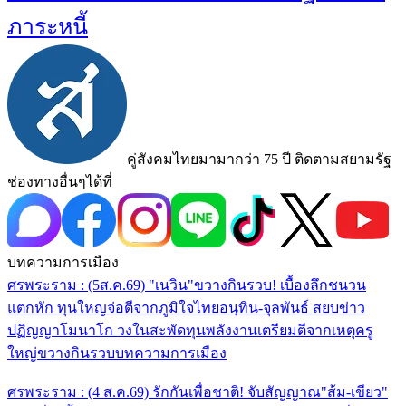
ภาระหนี้
คู่สังคมไทยมามากว่า 75 ปี ติดตามสยามรัฐ
ช่องทางอื่นๆได้ที่
บทความการเมือง
ศรพระราม : (5ส.ค.69) "เนวิน"ขวางกินรวบ! เบื้องลึกชนวน
แตกหัก ทุนใหญจ่อตีจากภูมิใจไทย
อนุทิน-จุลพันธ์ สยบข่าว
ปฏิญญาโมนาโก วงในสะพัดทุนพลังงานเตรียมตีจากเหตุครู
ใหญ่ขวางกินรวบ
บทความการเมือง
ศรพระราม : (4 ส.ค.69) รักกันเพื่อชาติ! จับสัญญาณ"ส้ม-เขียว"