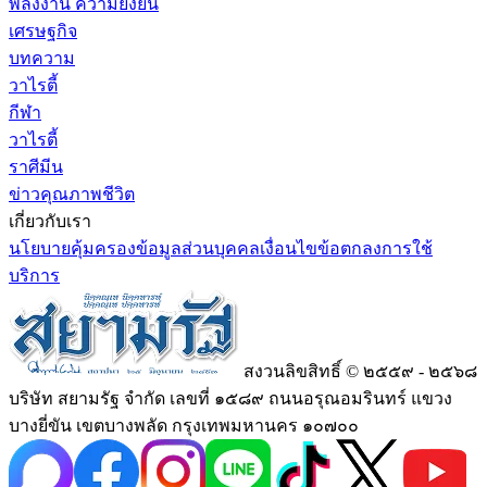
พลังงาน ความยั่งยืน
เศรษฐกิจ
บทความ
วาไรตี้
กีฬา
วาไรตี้
ราศีมีน
ข่าวคุณภาพชีวิต
เกี่ยวกับเรา
นโยบายคุ้มครองข้อมูลส่วนบุคคล
เงื่อนไขข้อตกลงการใช้
บริการ
สงวนลิขสิทธิ์ © ๒๕๕๙ - ๒๕๖๘
บริษัท สยามรัฐ จำกัด เลขที่ ๑๕๘๙ ถนนอรุณอมรินทร์ แขวง
บางยี่ขัน เขตบางพลัด กรุงเทพมหานคร ๑๐๗๐๐