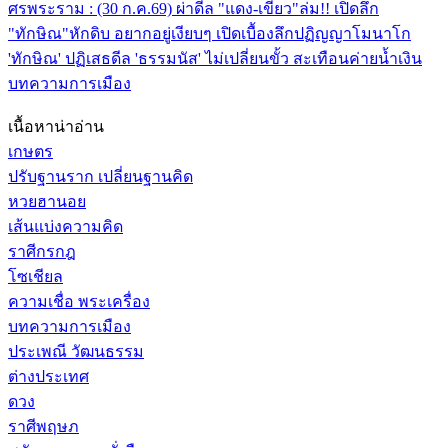
ศรพระราม : (30 ก.ค.69) ผ่าดีล "แดง-เขียว"ล่ม!! เปิดลึก
"ทักษิณ"หักดิบ อยากอยู่เงียบๆ
เปิดเบื้องลึกปฏิญญาโมนาโก
'ทักษิณ' ปฏิเสธดีล 'ธรรมนัส' ไม่เปลี่ยนขั้ว สะเทือนค่ายน้ำเงิน
บทความการเมือง
เนื้อหาน่าอ่าน
เกษตร
ปรับฐานราก เปลี่ยนฐานคิด
หวยฮานอย
เส้นแบ่งความคิด
ราศีกรกฎ
โซเชียล
ความเชื่อ พระเครื่อง
บทความการเมือง
ประเพณี วัฒนธรรม
ต่างประเทศ
ดวง
ราศีพฤษภ