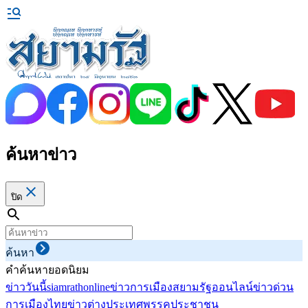
ค้นหาข่าว
ปิด
ค้นหา
คำค้นหายอดนิยม
ข่าววันนี้
siamrathonline
ข่าวการเมือง
สยามรัฐออนไลน์
ข่าวด่วน
การเมืองไทย
ข่าวต่างประเทศ
พรรคประชาชน