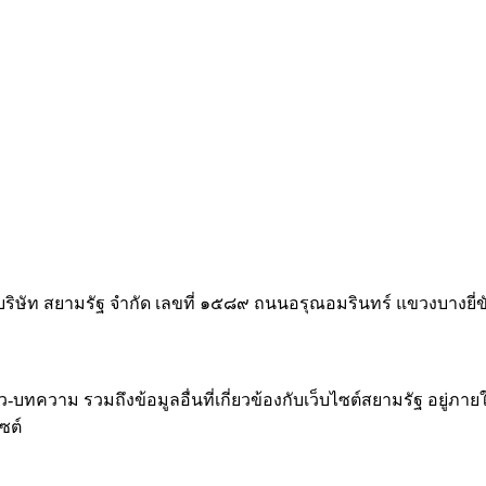
บริษัท สยามรัฐ จำกัด เลขที่ ๑๕๘๙ ถนนอรุณอมรินทร์ แขวงบางย
าม รวมถึงข้อมูลอื่นที่เกี่ยวข้องกับเว็บไซต์สยามรัฐ อยู่ภายใต้โ
ซต์