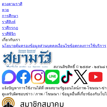
ดวงตามราศี
หวย
การศึกษา
ราศีสิงห์
ราศีกรกฎ
ราศีพิจิก
เกี่ยวกับเรา
นโยบายคุ้มครองข้อมูลส่วนบุคคล
เงื่อนไขข้อตกลงการใช้บริการ
สงวนลิขสิทธิ์ © ๒๕๕๙ - ๒๕๖๘ 
แจ้งปัญหาการใช้งานได้ที่ เพจสยามรัฐออนไลน์ภาพ-โฆษณา-ข่าว-บทคว
ดูแลรับผิดชอบข่าว / ภาพ / โฆษณา / ข้อมูลอื่นที่เกี่ยวข้องกับเว็บไ