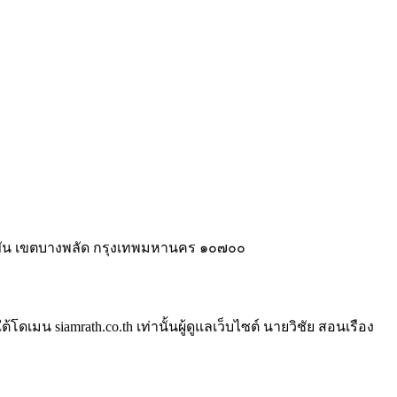
ี่ขัน เขตบางพลัด กรุงเทพมหานคร ๑๐๗๐๐
ดเมน siamrath.co.th เท่านั้น
ผู้ดูแลเว็บไซต์ นายวิชัย สอนเรือง