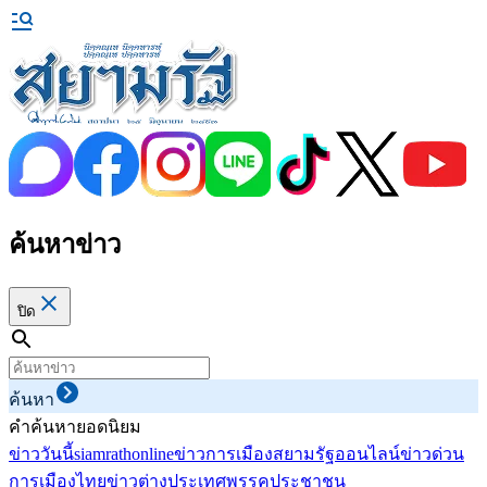
ค้นหาข่าว
ปิด
ค้นหา
คำค้นหายอดนิยม
ข่าววันนี้
siamrathonline
ข่าวการเมือง
สยามรัฐออนไลน์
ข่าวด่วน
การเมืองไทย
ข่าวต่างประเทศ
พรรคประชาชน