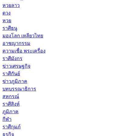
หวยลาว
ดวง
หวย
ราศีธนู
มองโลก เหลียวไทย
อาชญากรรม
ความเชื่อ พระเครื่อง
ราศีมังกร
ข่าวเศรษฐกิจ
ราศีกันย์
ข่าวภูมิภาค
บทบรรณาธิการ
สหกรณ์
ราศีสิงห์
ภูมิภาค
กีฬา
ราศีกุมภ์
ธุรกิจ