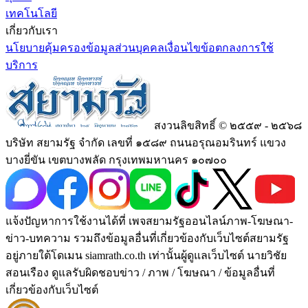
เทคโนโลยี
เกี่ยวกับเรา
นโยบายคุ้มครองข้อมูลส่วนบุคคล
เงื่อนไขข้อตกลงการใช้
บริการ
สงวนลิขสิทธิ์ © ๒๕๕๙ - ๒๕๖๘
บริษัท สยามรัฐ จำกัด เลขที่ ๑๕๘๙ ถนนอรุณอมรินทร์ แขวง
บางยี่ขัน เขตบางพลัด กรุงเทพมหานคร ๑๐๗๐๐
แจ้งปัญหาการใช้งานได้ที่ เพจสยามรัฐออนไลน์ภาพ-โฆษณา-
ข่าว-บทความ รวมถึงข้อมูลอื่นที่เกี่ยวข้องกับเว็บไซต์สยามรัฐ
อยู่ภายใต้โดเมน siamrath.co.th เท่านั้น
ผู้ดูแลเว็บไซต์ นายวิชัย
สอนเรือง ดูแลรับผิดชอบข่าว / ภาพ / โฆษณา / ข้อมูลอื่นที่
เกี่ยวข้องกับเว็บไซต์