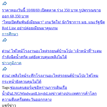
ราคาทองวันนี้ 10/08/69 เปิดตลาด ร่วง 350 บาท รูปพรรณขาย
ออก 68,350 บาท
“ไทยเปิดสัมพันธ์เมียนมา” เกมวัดใจ! นักวิชาการ มธ. แนะรัฐขีด
Red Line อย่าปล่อยเมียนมาคุมเกม
การศึกษา
ด่วน! ไฟไหม้โรงงานอะไหล่รถยนต์บ้านโป่ง "เจ้าหน้าที่"ระดม
กำลังฉีดน้ำสกัด แต่ยังควบคุมเพลิงไม่ได้
ข่าวภูมิภาค
ด่วน! เพลิงไหม้ระทึกโรงงานอะไหล่รถยนต์บ้านโป่ง ไฟโหม
กระหน่ำยังควบคุมไม่ได้
Tags:
ช่องแคบฮอร์มุซ
อิหร่าน
การเดินเรือ
น้ำมัน
LNG
Windward
LloydsList
ข่าวต่างประเทศ
การค้าโลก
ความตึงเครียดตะวันออกกลาง
แชร์ข่าว