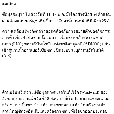
ต่อเนื่อง
ข้อมูลระบุว่า ในช่วงวันที่ 11–17 พ.ค. มีเรืออย่างน้อย 54 ลำแล่น
ผ่านช่องแคบฮอร์มุซ เพิ่มขึ้นจากสัปดาห์ก่อนหน้าที่มีเพียง 25 ลำ
ความเคลื่อนไหวดังกล่าวสอดคล้องกับการขยายตัวของกิจกรรม
การค้าเกี่ยวกับอิหร่าน โดยพบว่า เรือบรรทุกก๊าซธรรมชาติ
เหลว (LNG) ของบริษัทน้ำมันแห่งชาติอาบูดาบี (ADNOC) แล่น
เข้าสู่น่านน้ำอ่าวเปอร์เซีย ขณะปิดระบบระบุตัวตนอัตโนมัติ
(AIS)
ด้านบริษัทวิเคราะห์ข้อมูลทางทะเลวินด์เวิร์ด (Windward) ของ
อังกฤษ รายงานเมื่อวันที่ 18 พ.ค. ว่า มีเรือ 19 ลำผ่านช่องแคบฮ
อร์มุซ แบ่งเป็นขาเข้า 9 ลำ และขาออก 10 ลำ โดยเรือขาเข้า
ส่วนใหญ่ชักธงอินเดียและศรีลังกา ขณะที่เรือขาออกประกอบ