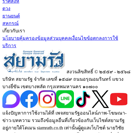
ราศีสิงห์
ดวง
ยานยนต์
สหกรณ์
เกี่ยวกับเรา
นโยบายคุ้มครองข้อมูลส่วนบุคคล
เงื่อนไขข้อตกลงการใช้
บริการ
สงวนลิขสิทธิ์ © ๒๕๕๙ - ๒๕๖๘
บริษัท สยามรัฐ จำกัด เลขที่ ๑๕๘๙ ถนนอรุณอมรินทร์ แขวง
บางยี่ขัน เขตบางพลัด กรุงเทพมหานคร ๑๐๗๐๐
แจ้งปัญหาการใช้งานได้ที่ เพจสยามรัฐออนไลน์ภาพ-โฆษณา-
ข่าว-บทความ รวมถึงข้อมูลอื่นที่เกี่ยวข้องกับเว็บไซต์สยามรัฐ
อยู่ภายใต้โดเมน siamrath.co.th เท่านั้น
ผู้ดูแลเว็บไซต์ นายวิชัย