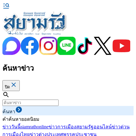
ค้นหาข่าว
ปิด
ค้นหา
คำค้นหายอดนิยม
ข่าววันนี้
siamrathonline
ข่าวการเมือง
สยามรัฐออนไลน์
ข่าวด่วน
การเมืองไทย
ข่าวต่างประเทศ
พรรคประชาชน