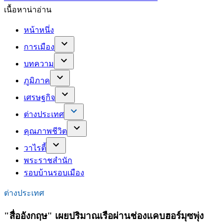
เนื้อหาน่าอ่าน
หน้าหนึ่ง
การเมือง
บทความ
ภูมิภาค
เศรษฐกิจ
ต่างประเทศ
คุณภาพชีวิต
วาไรตี้
พระราชสำนัก
รอบบ้านรอบเมือง
ต่างประเทศ
"สื่ออังกฤษ" เผยปริมาณเรือผ่านช่องแคบฮอร์มุซพุ่ง