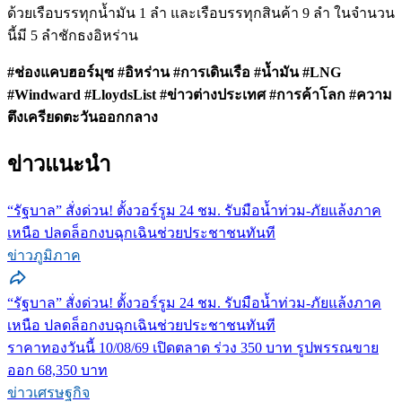
ด้วยเรือบรรทุกน้ำมัน 1 ลำ และเรือบรรทุกสินค้า 9 ลำ ในจำนวน
นี้มี 5 ลำชักธงอิหร่าน
#ช่องแคบฮอร์มุซ #อิหร่าน #การเดินเรือ #น้ำมัน #LNG
#Windward #LloydsList #ข่าวต่างประเทศ #การค้าโลก #ความ
ตึงเครียดตะวันออกกลาง
ข่าวแนะนำ
“รัฐบาล” สั่งด่วน! ตั้งวอร์รูม 24 ชม. รับมือน้ำท่วม-ภัยแล้งภาค
เหนือ ปลดล็อกงบฉุกเฉินช่วยประชาชนทันที
ข่าวภูมิภาค
“รัฐบาล” สั่งด่วน! ตั้งวอร์รูม 24 ชม. รับมือน้ำท่วม-ภัยแล้งภาค
เหนือ ปลดล็อกงบฉุกเฉินช่วยประชาชนทันที
ราคาทองวันนี้ 10/08/69 เปิดตลาด ร่วง 350 บาท รูปพรรณขาย
ออก 68,350 บาท
ข่าวเศรษฐกิจ