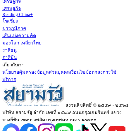
เศรษฐกิจ
เศรษฐกิจ
Reading China+
โซเชียล
ข่าวภูมิภาค
เส้นแบ่งความคิด
มองโลก เหลียวไทย
ราศีธนู
ราศีมีน
เกี่ยวกับเรา
นโยบายคุ้มครองข้อมูลส่วนบุคคล
เงื่อนไขข้อตกลงการใช้
บริการ
สงวนลิขสิทธิ์ © ๒๕๕๙ - ๒๕๖๘
บริษัท สยามรัฐ จำกัด เลขที่ ๑๕๘๙ ถนนอรุณอมรินทร์ แขวง
บางยี่ขัน เขตบางพลัด กรุงเทพมหานคร ๑๐๗๐๐