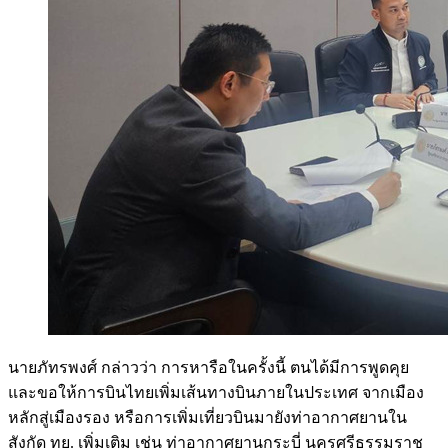
นายภัทรพงศ์ กล่าวว่า การหารือในครั้งนี้ ตนได้มีการพูดคุย
และขอให้การบินไทยเพิ่มเส้นทางบินภายในประเทศ จากเมือง
หลักสู่เมืองรอง หรือการเพิ่มเที่ยวบินมายังท่าอากาศยานใน
สังกัด ทย. เพิ่มเติม เช่น ท่าอากาศยานกระบี่ นครศรีธรรมราช