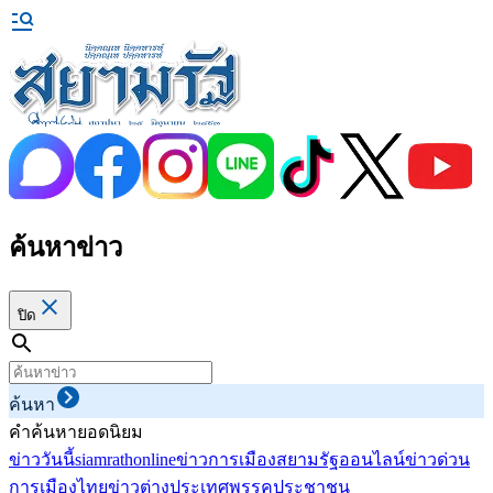
ค้นหาข่าว
ปิด
ค้นหา
คำค้นหายอดนิยม
ข่าววันนี้
siamrathonline
ข่าวการเมือง
สยามรัฐออนไลน์
ข่าวด่วน
การเมืองไทย
ข่าวต่างประเทศ
พรรคประชาชน