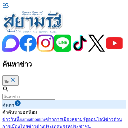
ค้นหาข่าว
ปิด
ค้นหา
คำค้นหายอดนิยม
ข่าววันนี้
siamrathonline
ข่าวการเมือง
สยามรัฐออนไลน์
ข่าวด่วน
การเมืองไทย
ข่าวต่างประเทศ
พรรคประชาชน