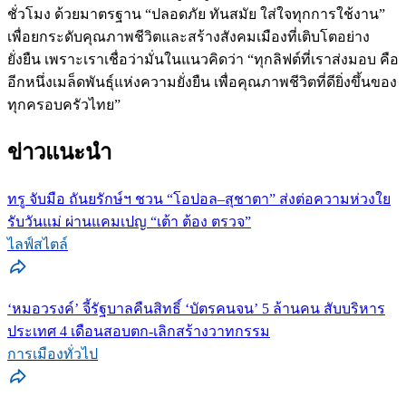
ชั่วโมง ด้วยมาตรฐาน “ปลอดภัย ทันสมัย ใส่ใจทุกการใช้งาน”
เพื่อยกระดับคุณภาพชีวิตและสร้างสังคมเมืองที่เติบโตอย่าง
ยั่งยืน เพราะเราเชื่อว่ามั่นในแนวคิดว่า “ทุกลิฟต์ที่เราส่งมอบ คือ
อีกหนึ่งเมล็ดพันธุ์แห่งความยั่งยืน เพื่อคุณภาพชีวิตที่ดียิ่งขึ้นของ
ทุกครอบครัวไทย”
ข่าวแนะนำ
ทรู จับมือ ถันยรักษ์ฯ ชวน “โอปอล–สุชาตา” ส่งต่อความห่วงใย
รับวันแม่ ผ่านแคมเปญ “เต้า ต้อง ตรวจ”
ไลฟ์สไตล์
‘หมอวรงค์’ จี้รัฐบาลคืนสิทธิ์ ‘บัตรคนจน’ 5 ล้านคน สับบริหาร
ประเทศ 4 เดือนสอบตก-เลิกสร้างวาทกรรม
การเมืองทั่วไป