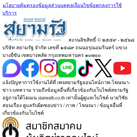
นโยบายคุ้มครองข้อมูลส่วนบุคคล
เงื่อนไขข้อตกลงการใช้
บริการ
สงวนลิขสิทธิ์ © ๒๕๕๙ - ๒๕๖๘
บริษัท สยามรัฐ จำกัด เลขที่ ๑๕๘๙ ถนนอรุณอมรินทร์ แขวง
บางยี่ขัน เขตบางพลัด กรุงเทพมหานคร ๑๐๗๐๐
แจ้งปัญหาการใช้งานได้ที่ เพจสยามรัฐออนไลน์ภาพ-โฆษณา-
ข่าว-บทความ รวมถึงข้อมูลอื่นที่เกี่ยวข้องกับเว็บไซต์สยามรัฐ
อยู่ภายใต้โดเมน siamrath.co.th เท่านั้น
ผู้ดูแลเว็บไซต์ นายวิชัย
สอนเรือง ดูแลรับผิดชอบข่าว / ภาพ / โฆษณา / ข้อมูลอื่นที่
เกี่ยวข้องกับเว็บไซต์