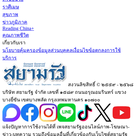
ราศีเมษ
สุขภาพ
ข่าวภูมิภาค
Reading China+
คุณภาพชีวิต
เกี่ยวกับเรา
นโยบายคุ้มครองข้อมูลส่วนบุคคล
เงื่อนไขข้อตกลงการใช้
บริการ
สงวนลิขสิทธิ์ © ๒๕๕๙ - ๒๕๖๘
บริษัท สยามรัฐ จำกัด เลขที่ ๑๕๘๙ ถนนอรุณอมรินทร์ แขวง
บางยี่ขัน เขตบางพลัด กรุงเทพมหานคร ๑๐๗๐๐
แจ้งปัญหาการใช้งานได้ที่ เพจสยามรัฐออนไลน์ภาพ-โฆษณา-
ข่าว-บทความ รวมถึงข้อมูลอื่นที่เกี่ยวข้องกับเว็บไซต์สยามรัฐ