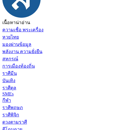
เนื้อหาน่าอ่าน
ความเชื่อ พระเครื่อง
หวยไทย
มองผ่านข้อมูล
พลังงาน ความยั่งยืน
สหกรณ์
การเมืองท้องถิ่น
ราศีมีน
บันเทิง
ราศีตุล
SMEs
กีฬา
ราศีพฤษภ
ราศีพิจิก
ดวงตามราศี
ตีโฉบฉวย