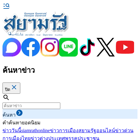
ค้นหาข่าว
ปิด
ค้นหา
คำค้นหายอดนิยม
ข่าววันนี้
siamrathonline
ข่าวการเมือง
สยามรัฐออนไลน์
ข่าวด่วน
การเมืองไทย
ข่าวต่างประเทศ
พรรคประชาชน